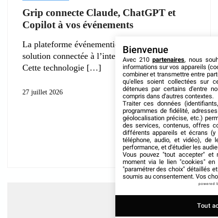
Grip connecte Claude, ChatGPT et
Copilot à vos événements
La plateforme événementielle Grip déploie une
Bienvenue
solution connectée à l’intelligence artificielle.
Avec 210
partenaires
, nous sou
Cette technologie
informations sur vos appareils (coo
combiner et transmettre entre par
qu'elles soient collectées sur 
détenues par certains d'entre no
27 juillet 2026
compris dans d'autres contextes.
Traiter ces données (identifiants
programmes de fidélité, adresses 
géolocalisation précise, etc.) per
des services, contenus, offres c
différents appareils et écrans (y
téléphone, audio, et vidéo), de l
performance, et d'étudier les audi
Vous pouvez "tout accepter" et r
moment via le lien "cookies" en
"paramétrer des choix" détaillés e
soumis au consentement. Vos choix
powered 
Tout a