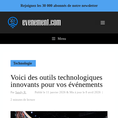
Aller
Rejoignez les 30 000 abonnés de notre newsletter
au
contenu
Menu
Menu
Technologie
Voici des outils technologiques
innovants pour vos événements
Par
Sandy R.
Publié le
11 janvier 2026
&
Mis à jour le
8 avril 2026
|
2 minutes de lecture