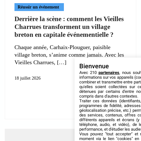
Réussir un événement
Derrière la scène : comment les Vieilles
Charrues transforment un village
breton en capitale événementielle ?
Chaque année, Carhaix-Plouguer, paisible
village breton, s’anime comme jamais. Avec les
Vieilles Charrues,
Bienvenue
Avec 210
partenaires
, nous sou
informations sur vos appareils (coo
18 juillet 2026
combiner et transmettre entre par
qu'elles soient collectées sur 
détenues par certains d'entre no
compris dans d'autres contextes.
Traiter ces données (identifiants
programmes de fidélité, adresses 
géolocalisation précise, etc.) per
des services, contenus, offres c
différents appareils et écrans (y
téléphone, audio, et vidéo), de l
performance, et d'étudier les audi
Vous pouvez "tout accepter" et r
moment via le lien "cookies" en