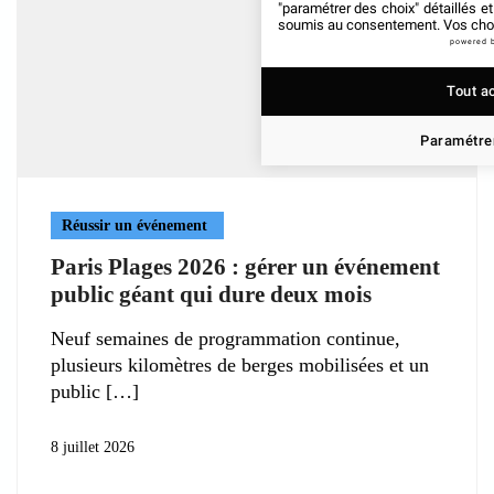
"paramétrer des choix" détaillés e
soumis au consentement. Vos choix
powered 
Tout a
Paramétrer
Réussir un événement
Paris Plages 2026 : gérer un événement
public géant qui dure deux mois
Neuf semaines de programmation continue,
plusieurs kilomètres de berges mobilisées et un
public
8 juillet 2026