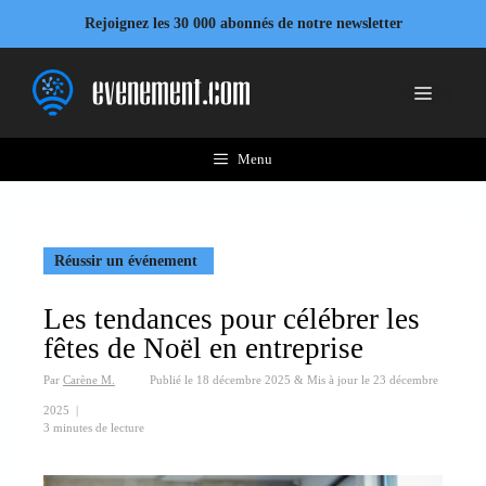
Aller
Rejoignez les 30 000 abonnés de notre newsletter
au
contenu
Menu
Menu
Réussir un événement
Les tendances pour célébrer les
fêtes de Noël en entreprise
Par
Carène M.
Publié le
18 décembre 2025
&
Mis à jour le
23 décembre
2025
|
3 minutes de lecture