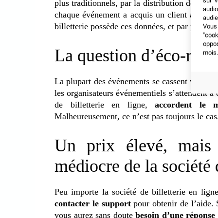
sur v
plus traditionnels, par la distribution de flyer
audio
chaque événement a acquis un client après un
audie
billetterie possède ces données, et par profit,
Vous 
"coo
oppo
La question d’éco-resp
mois.
La plupart des événements se cassent vraimen
les organisateurs événementiels s’attendent à 
de billetterie en ligne,
accordent le 
Malheureusement, ce n’est pas toujours le cas
Un prix élevé, mais 
médiocre de la société d
Peu importe la société de billetterie en lig
contacter le support
pour obtenir de l’aide. 
vous aurez sans doute
besoin d’une réponse