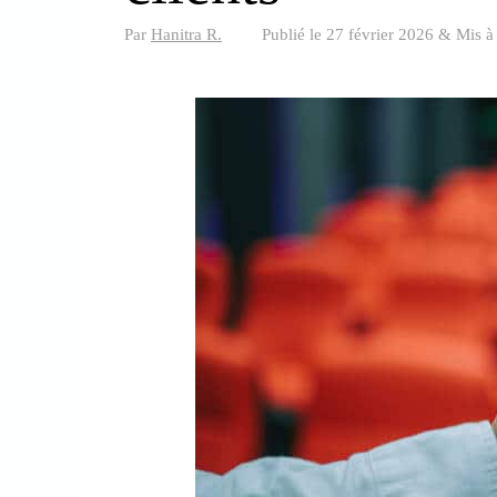
Par
Hanitra R.
Publié le
27 février 2026
&
Mis à