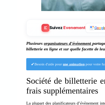
Suivez
Evenement
G
o
o
g
l
Plusieurs
organisateurs d’événement
partage
billetterie en ligne et sur quelle facette de le
✔
Besoin d'aide pour
une animation
pour votre fu
Société de billetterie e
frais supplémentaires
La plupart des planificateurs d’évènement int