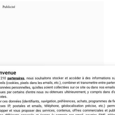
envenue
 210
partenaires
, nous souhaitons stocker et accéder à des informations s
eils (cookies, pixels dans les emails, etc.), combiner et transmettre entre parte
onnées personnelles, qu'elles soient collectées sur ce site ou dans nos emails
nnées
ues par certains d'entre nous ou obtenues ultérieurement, y compris dans d'
xtes.
er ces données (identifiants, navigation, préférences, achats, programmes de fid
sent des
sommes considérables pour commercialiser
ses IP, postales et emails, téléphone, géolocalisation précise, etc.) per
le faire à travers les médias sociaux ou par des moyens
opper et vous proposer des services, contenus, offres commerciales et publ