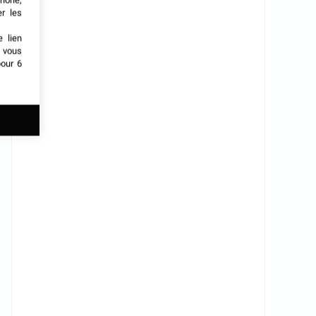
phone,
er les
e lien
t vous
our 6