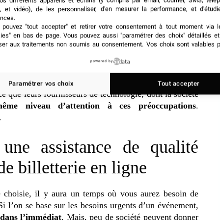
os différents appareils et écrans (y compris par email, courrier, SMS, télé
s, par exemple. Toutefois, quel que soit le moyen utilisé,
, et vidéo), de les personnaliser, d'en mesurer la performance, et d'étudi
e longue lutte. Cependant, il se peut que la société de
nces.
les vendre à d’autres événements
.
pouvez "tout accepter" et retirer votre consentement à tout moment via l
kies" en bas de page
. Vous pouvez aussi "paramétrer des choix" détaillés e
ser aux traitements non soumis au consentement. Vos choix sont valables p
onsabilité
powered by
t la tête pour
améliorer leur durabilité
. Logiquement,
Paramétrer vos choix
Tout accepter
ce que leurs fournisseurs de technologie, dont la société
même niveau d’attention à ces préoccupations
.
.
une assistance de qualité
e billetterie en ligne
ne choisie, il y aura un temps où vous aurez besoin de
Si l’on se base sur les besoins urgents d’un événement,
 dans l’immédiat
. Mais, peu de société peuvent donner