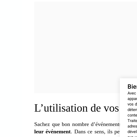
Bi
Avec
appar
vos d
L’utilisation de vos do
déten
conte
Trait
Sachez que bon nombre d’événements dépen
adres
leur événement
. Dans ce sens, ils peuvent 
dével