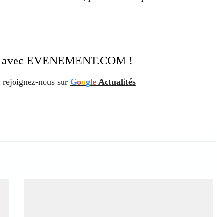
ation avec EVENEMENT.COM !
 rejoignez-nous sur
G
o
o
g
l
e
Actualités