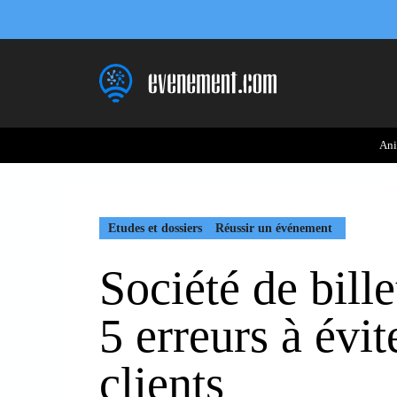
Aller
au
contenu
Ani
Etudes et dossiers
Réussir un événement
Société de bille
5 erreurs à évit
clients