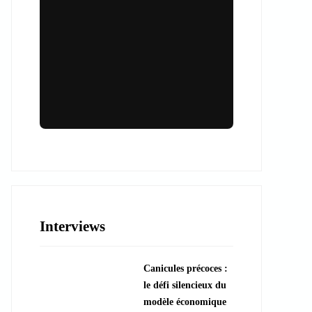
Lieux & animations pour des
événements inoubliables
Des espaces d'exception et des activités
uniques pour vos événements professionnels
ou particuliers.
Interviews
????️ Découvrir les lieux
Canicules précoces :
???? Explorer les animations
le défi silencieux du
modèle économique