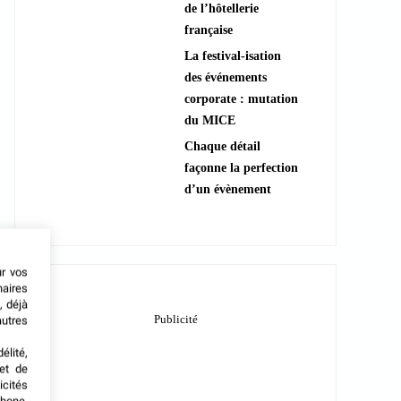
de l’hôtellerie
française
La festival-isation
des événements
corporate : mutation
du MICE
Chaque détail
façonne la perfection
d’un évènement
ur vos
naires
, déjà
autres
élité,
met de
icités