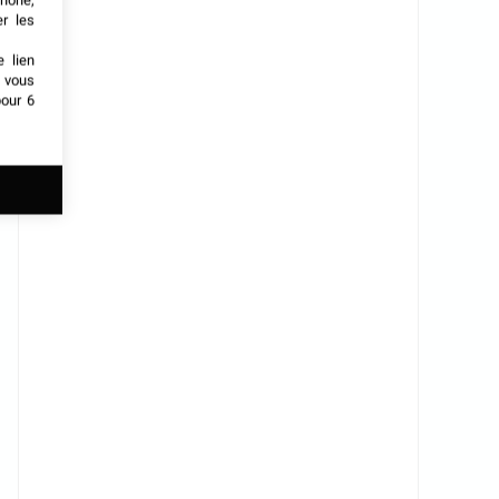
phone,
er les
e lien
t vous
our 6