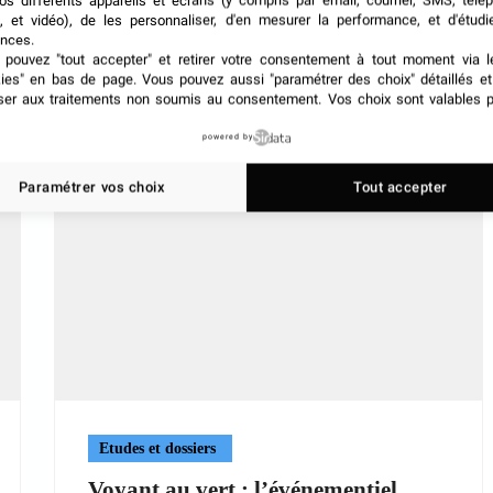
os différents appareils et écrans (y compris par email, courrier, SMS, télé
, et vidéo), de les personnaliser, d'en mesurer la performance, et d'étudi
nces.
pouvez "tout accepter" et retirer votre consentement à tout moment via l
kies" en bas de page
. Vous pouvez aussi "paramétrer des choix" détaillés e
ser aux traitements non soumis au consentement. Vos choix sont valables p
powered by
Paramétrer vos choix
Tout accepter
Etudes et dossiers
Voyant au vert : l’événementiel