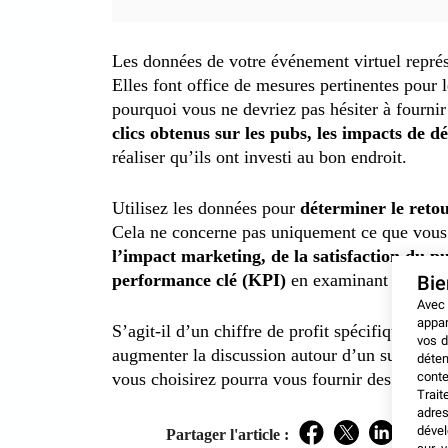
Les données de votre événement virtuel représe
Elles font office de mesures pertinentes pour l
pourquoi vous ne devriez pas hésiter à fournir
clics obtenus sur les pubs, les impacts de 
réaliser qu’ils ont investi au bon endroit.
Utilisez les données pour
déterminer le reto
Cela ne concerne pas uniquement ce que vous g
l’impact marketing, de la satisfaction du pu
performance clé (KPI)
en examinant vos atte
Bi
Avec
appar
S’agit-il d’un chiffre de profit spécifique ? 
vos d
augmenter la discussion autour d’un sujet spéc
déten
conte
vous choisirez pourra vous fournir des informa
Trait
adres
dével
Partager l'article :
Facebook
Twitter
LinkedIn