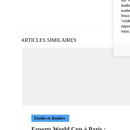
sur v
audio
audie
Vous 
"coo
oppo
mois.
ARTICLES SIMILAIRES
Etudes et dossiers
Esports World Cup à Paris :