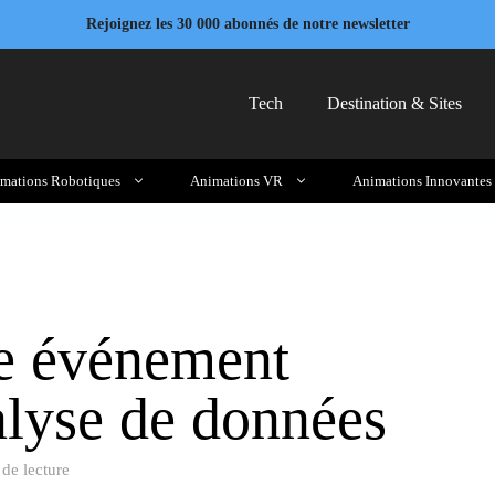
Rejoignez les 30 000 abonnés de notre newsletter
Tech
Destination & Sites
mations Robotiques
Animations VR
Animations Innovantes
e événement
nalyse de données
de lecture