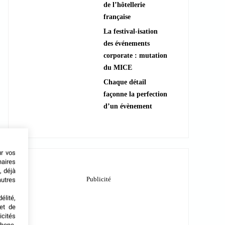
de l’hôtellerie
française
La festival-isation
des événements
corporate : mutation
du MICE
Chaque détail
façonne la perfection
d’un évènement
ur vos
naires
, déjà
autres
élité,
met de
icités