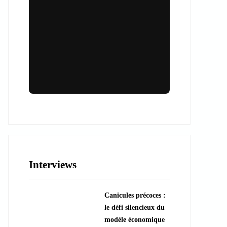
Lieux & animations pour des
événements inoubliables
Des espaces d'exception et des activités
uniques pour vos événements professionnels
ou particuliers.
Interviews
????️ Découvrir les lieux
Canicules précoces :
???? Explorer les animations
le défi silencieux du
modèle économique