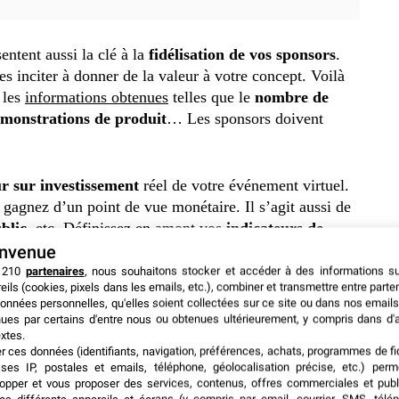
ntent aussi la clé à la
fidélisation de vos sponsors
.
es inciter à donner de la valeur à votre concept. Voilà
 les
informations obtenues
telles que le
nombre de
démonstrations de produit
… Les sponsors doivent
ur sur investissement
réel de votre événement virtuel.
agnez d’un point de vue monétaire. Il s’agit aussi de
blic
, etc. Définissez en amont vos
indicateurs de
ntes.
envenue
 210
partenaires
, nous souhaitons stocker et accéder à des informations s
eils (cookies, pixels dans les emails, etc.), combiner et transmettre entre parte
Est-ce un engagement élevé du public ? Voulez-vous
onnées personnelles, qu'elles soient collectées sur ce site ou dans nos emails
ifique ? Plus vous serez précis, plus la plateforme que
ues par certains d'entre nous ou obtenues ultérieurement, y compris dans d'
xtes.
tions détaillées.
er ces données (identifiants, navigation, préférences, achats, programmes de fid
ses IP, postales et emails, téléphone, géolocalisation précise, etc.) per
opper et vous proposer des services, contenus, offres commerciales et publ