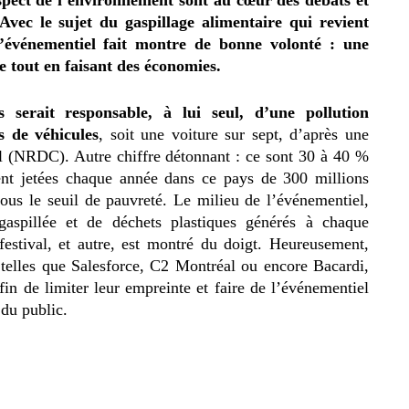
spect de l’environnement sont au cœur des débats et
vec le sujet du gaspillage alimentaire qui revient
 l’événementiel fait montre de bonne volonté : une
 tout en faisant des économies.
s serait responsable, à lui seul, d’une pollution
s de véhicules
, soit une voiture sur sept, d’après une
 (NRDC). Autre chiffre détonnant : ce sont 30 à 40 %
ent jetées chaque année dans ce pays de 300 millions
sous le seuil de pauvreté. Le milieu de l’événementiel,
gaspillée et de déchets plastiques générés à chaque
 festival, et autre, est montré du doigt. Heureusement,
telles que Salesforce, C2 Montréal ou encore Bacardi,
fin de limiter leur empreinte et faire de l’événementiel
 du public.