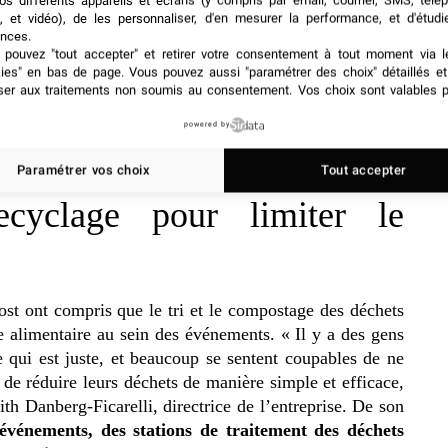
os différents appareils et écrans (y compris par email, courrier, SMS, télé
g » de Salesforce a été la suppression du bœuf dans
, et vidéo), de les personnaliser, d'en mesurer la performance, et d'étudi
a viande bovine issue de l’élevage demande une forte
nces.
pouvez "tout accepter" et retirer votre consentement à tout moment via l
tivées de façon non-durable (utilisation d’OGM,
kies" en bas de page
. Vous pouvez aussi "paramétrer des choix" détaillés e
tiques, etc). Sans compter la production de méthane
ser aux traitements non soumis au consentement. Vos choix sont valables p
imatique. Grâce à cette initiative, la marque affirme
powered by
de litres d’eau. À la place du bœuf, Salesforce a placé
e de poisson.
Paramétrer vos choix
Tout accepter
cyclage pour limiter le
ont compris que le tri et le compostage des déchets
ge alimentaire au sein des événements. « Il y a des gens
ce qui est juste, et beaucoup se sentent coupables de ne
 de réduire leurs déchets de manière simple et efficace,
ith Danberg-Ficarelli, directrice de l’entreprise. De son
 événements, des stations de traitement des déchets