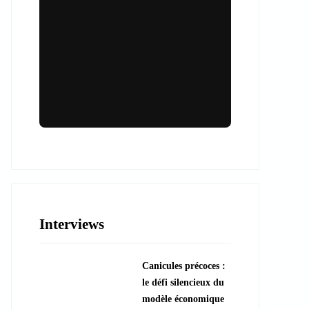
Lieux & animations pour des
événements inoubliables
Des espaces d'exception et des activités
uniques pour vos événements professionnels
ou particuliers.
Interviews
????️ Découvrir les lieux
Canicules précoces :
???? Explorer les animations
le défi silencieux du
modèle économique