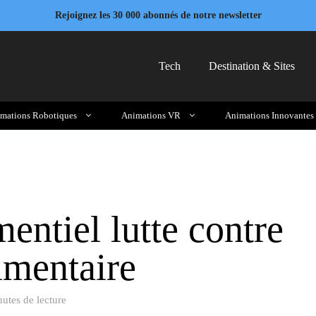
Rejoignez les 30 000 abonnés de notre newsletter
Tech
Destination & Sites
mations Robotiques
Animations VR
Animations Innovantes
ntiel lutte contre
limentaire
utes de lecture