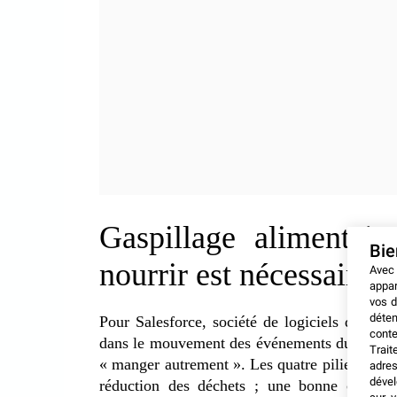
Gaspillage alimentai
Bi
nourrir est nécessaire
Avec
appar
vos d
déten
Pour Salesforce, société de logiciels qui, d
conte
dans le mouvement des événements durables, l
Trait
« manger autrement ». Les quatre piliers de 
adres
dével
réduction des déchets ; une bonne conserva