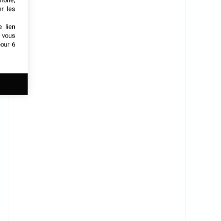
phone,
er les
e lien
t vous
our 6