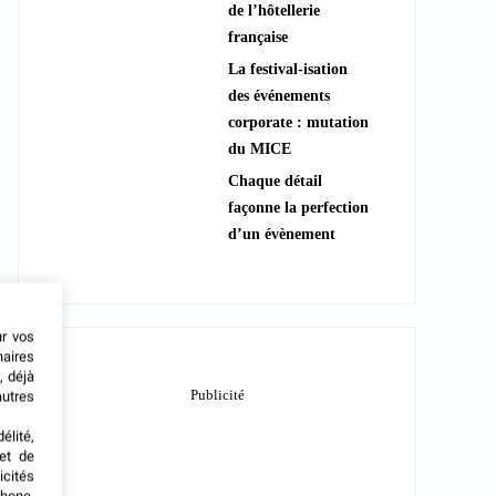
de l’hôtellerie
française
La festival-isation
des événements
corporate : mutation
du MICE
Chaque détail
façonne la perfection
d’un évènement
ur vos
naires
, déjà
autres
élité,
met de
icités