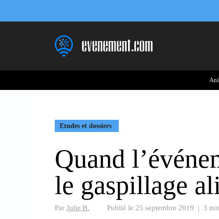
Aller
au
contenu
Ani
Etudes et dossiers
Quand l’événeme
le gaspillage a
Par
Julie B.
Publié le
25 septembre 2019
|
3 min