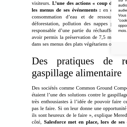
sur v
visiteurs.
L’une des actions « coup de poin
audio
les menus de ses événements :
en effet, l
audie
Vous 
consommation d’eau et de ressources cul
"coo
déforestation, pollution des nappes phréa
oppo
responsable d’une partie du réchauffement cl
mois.
avoir permis la préservation de 7,5 millions 
dans ses menus des plats végétariens ou à bas
Des pratiques de re
gaspillage alimentaire
Des sociétés comme Common Ground Compost 
étaient l’une des solutions contre le gaspilla
très enthousiastes à l’idée de pouvoir faire 
pas le faire. Si on leur donne une opportunité
ils sont heureux de le faire », explique Mered
côté,
Salesforce met en place, lors de ses