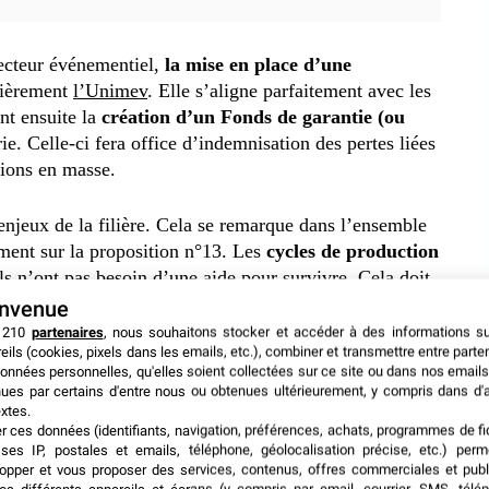
secteur événementiel,
la mise en place d’une
ulièrement
l’Unimev
. Elle s’aligne parfaitement avec les
nt ensuite la
création d’un Fonds de garantie (ou
ie. Celle-ci fera office d’indemnisation des pertes liées
ations en masse.
enjeux de la filière. Cela se remarque dans l’ensemble
ment sur la proposition n°13. Les
cycles de production
els n’ont pas besoin d’une aide pour survivre. Cela doit
de sortir de
la crise, la marge financière et le
envenue
investissements
.”
 210
partenaires
, nous souhaitons stocker et accéder à des informations s
eils (cookies, pixels dans les emails, etc.), combiner et transmettre entre parte
onnées personnelles, qu'elles soient collectées sur ce site ou dans nos emails
rdés par la députée Corinne Vignon. Malgré son
ues par certains d'entre nous ou obtenues ultérieurement, y compris dans d'
 je ne pense pas que le digital représentera
plus de 30
xtes.
er ces données (identifiants, navigation, préférences, achats, programmes de fid
oin de se rencontrer”, souligne-t-elle. D’où la nécessité
ses IP, postales et emails, téléphone, géolocalisation précise, etc.) per
e leurs compétences via des formations spécifiques.
opper et vous proposer des services, contenus, offres commerciales et publ