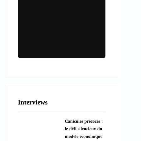
Lieux & animations pour des
événements inoubliables
Des espaces d'exception et des activités
uniques pour vos événements professionnels
ou particuliers.
Interviews
????️ Découvrir les lieux
Canicules précoces :
???? Explorer les animations
le défi silencieux du
modèle économique