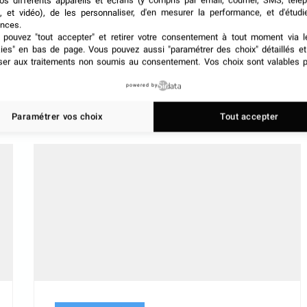
os différents appareils et écrans (y compris par email, courrier, SMS, télé
, et vidéo), de les personnaliser, d'en mesurer la performance, et d'étudi
nces.
pouvez "tout accepter" et retirer votre consentement à tout moment via l
kies" en bas de page
. Vous pouvez aussi "paramétrer des choix" détaillés e
ser aux traitements non soumis au consentement. Vos choix sont valables p
powered by
Paramétrer vos choix
Tout accepter