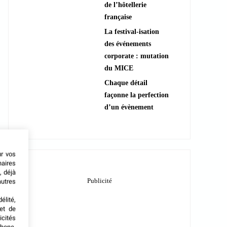
de l’hôtellerie
française
La festival-isation
des événements
corporate : mutation
du MICE
Chaque détail
façonne la perfection
d’un évènement
ur vos
naires
, déjà
autres
élité,
met de
icités