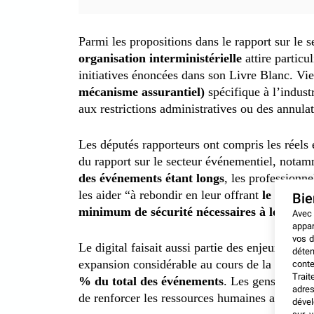
Parmi les propositions dans le rapport sur le 
organisation interministérielle
attire partic
initiatives énoncées dans son Livre Blanc. Vie
mécanisme assurantiel)
spécifique à l’industr
aux restrictions administratives ou des annul
Les députés rapporteurs ont compris les réels 
du rapport sur le secteur événementiel, notam
des événements étant longs
, les professionn
les aider “à rebondir en leur offrant
le temps 
Bi
minimum de sécurité nécessaires à leurs
ré
Avec
appar
vos d
Le digital faisait aussi partie des enjeux abo
déten
expansion considérable au cours de la crise, “
conte
Trait
% du total des événements
. Les gens ont bes
adres
de renforcer les ressources humaines ainsi qu
dével