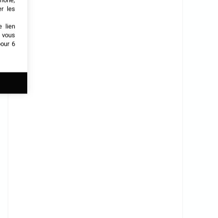
phone,
er les
e lien
t vous
our 6