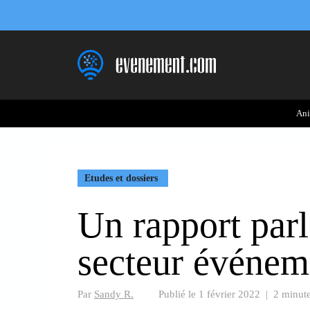
Aller
au
contenu
Ani
Etudes et dossiers
Un rapport parl
secteur événeme
Par
Sandy R.
Publié le
1 février 2022
|
2 minute