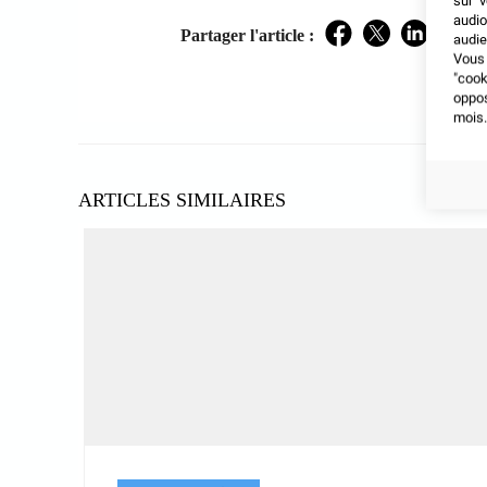
sur v
audio
Partager l'article :
audie
Facebook
Twitter
LinkedIn
Vous 
"coo
oppo
mois.
ARTICLES SIMILAIRES