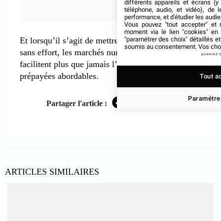
différents appareils et écrans (y
téléphone, audio, et vidéo), de l
performance, et d'étudier les audi
Vous pouvez "tout accepter" et r
moment via le lien "cookies" en
"paramétrer des choix" détaillés e
Et lorsqu’il s’agit de mettre en place ces systèmes
soumis au consentement. Vos choix
sans effort, les marchés numériques comme Eneba
powered 
facilitent plus que jamais l’accès à des cartes
prépayées abordables.
Tout a
Paramétrer
Partager l'article :
Facebook
Twitter
LinkedIn
ARTICLES SIMILAIRES