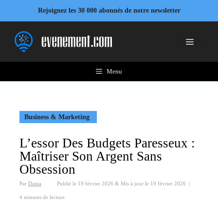
Aller
Rejoignez les 30 000 abonnés de notre newsletter
au
contenu
Menu
Menu
Business & Marketing
L’essor Des Budgets Paresseux :
Maîtriser Son Argent Sans
Obsession
Par
Dania
Publié le
19 février 2026
&
Mis à jour le
19 février 2026
|
4 minutes de lecture