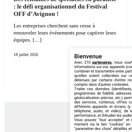
: le défi organisationnel du Festival
OFF d’Avignon !
Les entreprises cherchent sans cesse à
renouveler leurs événements pour captiver leurs
équipes.
18 juillet 2026
Bienvenue
Avec 210
partenaires
, nous sou
informations sur vos appareils (coo
combiner et transmettre entre par
qu'elles soient collectées sur 
détenues par certains d'entre no
compris dans d'autres contextes.
Traiter ces données (identifiants
programmes de fidélité, adresses 
géolocalisation précise, etc.) per
des services, contenus, offres c
différents appareils et écrans (y
téléphone, audio, et vidéo), de l
performance, et d'étudier les audi
Vous pouvez "tout accepter" et r
moment via le lien "cookies" en
"paramétrer des choix" détaillés e