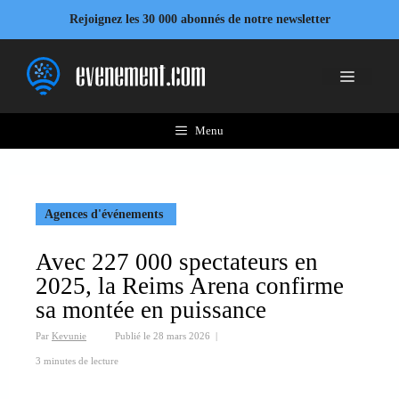
Aller
Rejoignez les 30 000 abonnés de notre newsletter
au
contenu
Menu
Menu
Agences d'événements
Avec 227 000 spectateurs en
2025, la Reims Arena confirme
sa montée en puissance
Par
Kevunie
Publié le
28 mars 2026
|
3 minutes de lecture