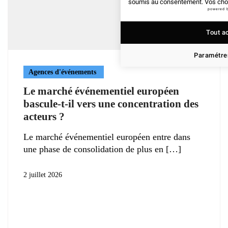
soumis au consentement. Vos choix
powered 
Tout a
Paramétrer
Agences d'événements
Le marché événementiel européen
bascule-t-il vers une concentration des
acteurs ?
Le marché événementiel européen entre dans
une phase de consolidation de plus en
2 juillet 2026