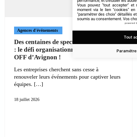
performance, et d'étudier les audi
Vous pouvez "tout accepter" et r
moment via le lien "cookies" en
"paramétrer des choix" détaillés e
soumis au consentement. Vos choix
powered 
Agences d'événements
Tout a
Des centaines de spectacles en parallèle
: le défi organisationnel du Festival
Paramétrer
OFF d’Avignon !
Les entreprises cherchent sans cesse à
renouveler leurs événements pour captiver leurs
équipes.
18 juillet 2026