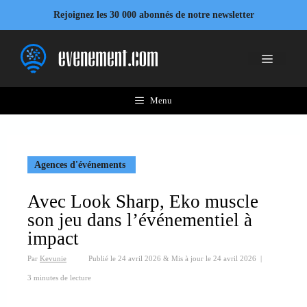
Aller
Rejoignez les 30 000 abonnés de notre newsletter
au
contenu
Menu
Menu
Agences d'événements
Avec Look Sharp, Eko muscle
son jeu dans l’événementiel à
impact
Par
Kevunie
Publié le
24 avril 2026
&
Mis à jour le
24 avril 2026
|
3 minutes de lecture