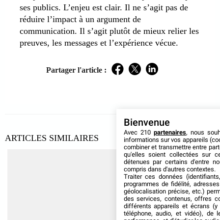
ses publics. L’enjeu est clair. Il ne s’agit pas de
réduire l’impact à un argument de
communication. Il s’agit plutôt de mieux relier les
preuves, les messages et l’expérience vécue.
Partager l'article :
Facebook
Twitter
LinkedIn
Bienvenue
Avec 210
partenaires
, nous sou
ARTICLES SIMILAIRES
informations sur vos appareils (coo
combiner et transmettre entre par
qu'elles soient collectées sur 
détenues par certains d'entre no
compris dans d'autres contextes.
Traiter ces données (identifiants
programmes de fidélité, adresses 
géolocalisation précise, etc.) per
des services, contenus, offres c
différents appareils et écrans (y
téléphone, audio, et vidéo), de l