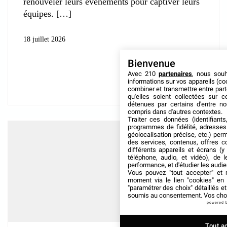
renouveler leurs événements pour captiver leurs
équipes.
18 juillet 2026
Bienvenue
Avec 210
partenaires
, nous sou
informations sur vos appareils (coo
combiner et transmettre entre par
qu'elles soient collectées sur 
détenues par certains d'entre no
compris dans d'autres contextes.
Traiter ces données (identifiants
programmes de fidélité, adresses 
géolocalisation précise, etc.) per
des services, contenus, offres c
différents appareils et écrans (y
téléphone, audio, et vidéo), de l
performance, et d'étudier les audi
Vous pouvez "tout accepter" et r
moment via le lien "cookies" en
"paramétrer des choix" détaillés e
soumis au consentement. Vos choix
powered 
Tout a