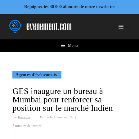
Aller
Rejoignez les 30 000 abonnés de notre newsletter
au
contenu
Menu
Menu
Agences d'événements
GES inaugure un bureau à
Mumbai pour renforcer sa
position sur le marché Indien
Par
Kevunie
Publié le
11 mars 2026
|
2 minutes de lecture