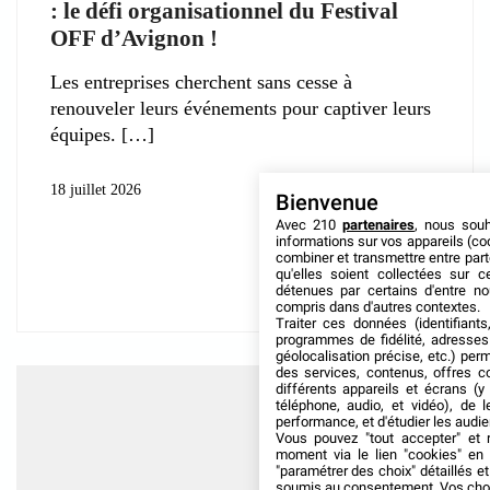
: le défi organisationnel du Festival
OFF d’Avignon !
Les entreprises cherchent sans cesse à
renouveler leurs événements pour captiver leurs
équipes.
18 juillet 2026
Bienvenue
Avec 210
partenaires
, nous sou
informations sur vos appareils (coo
combiner et transmettre entre par
qu'elles soient collectées sur 
détenues par certains d'entre no
compris dans d'autres contextes.
Traiter ces données (identifiants
programmes de fidélité, adresses 
géolocalisation précise, etc.) per
des services, contenus, offres c
différents appareils et écrans (y
téléphone, audio, et vidéo), de l
performance, et d'étudier les audi
Vous pouvez "tout accepter" et r
moment via le lien "cookies" en
"paramétrer des choix" détaillés e
soumis au consentement. Vos choix