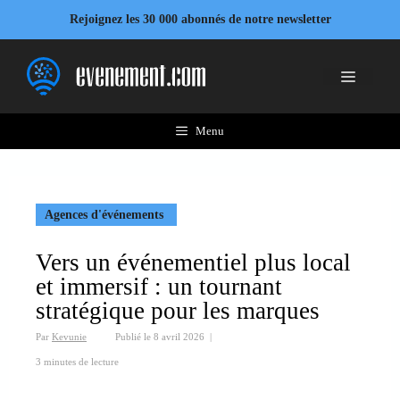
Aller
Rejoignez les 30 000 abonnés de notre newsletter
au
contenu
Menu
Menu
Agences d'événements
Vers un événementiel plus local
et immersif : un tournant
stratégique pour les marques
Par
Kevunie
Publié le
8 avril 2026
|
3 minutes de lecture