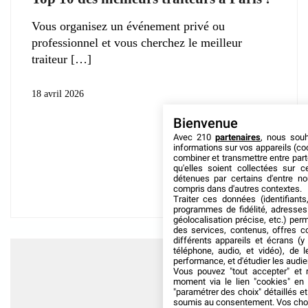
Vous organisez un événement privé ou
professionnel et vous cherchez le meilleur
traiteur
18 avril 2026
Bienvenue
Avec 210
partenaires
, nous sou
informations sur vos appareils (coo
combiner et transmettre entre par
qu'elles soient collectées sur 
détenues par certains d'entre no
compris dans d'autres contextes.
Traiter ces données (identifiants
programmes de fidélité, adresses 
géolocalisation précise, etc.) per
des services, contenus, offres c
différents appareils et écrans (y
téléphone, audio, et vidéo), de l
performance, et d'étudier les audi
Vous pouvez "tout accepter" et r
moment via le lien "cookies" en
"paramétrer des choix" détaillés e
soumis au consentement. Vos choix