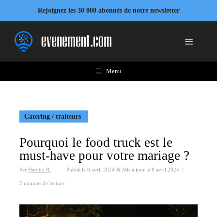
Aller
Rejoignez les 30 000 abonnés de notre newsletter
au
contenu
Menu
Menu
Catering / traiteurs
Pourquoi le food truck est le
must-have pour votre mariage ?
Par
Hanitra R.
Publié le
8 avril 2024
&
Mis à jour le
8 avril 2024
|
2 minutes de lecture