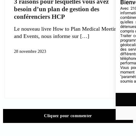
3 raisons pour lesquelles vous avez
Bienv
besoin d’un plan de gestion des
Avec 2
informati
conférenciers HCP
combiner
qu'elles
détenues
Le nouveau livre How to Plan Medical Meetings
compris 
and Events, nous informe sur
Traiter 
programm
géolocali
des serv
28 novembre 2023
différen
téléphon
performan
Vous pou
moment v
"paramétr
soumis a
Cliquez pour commenter