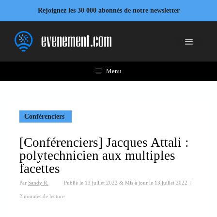
Aller
Rejoignez les 30 000 abonnés de notre newsletter
au
contenu
Menu
Menu
Conférenciers
[Conférenciers] Jacques Attali :
polytechnicien aux multiples
facettes
Par
Sandy R.
Publié le
13 juillet 2022
&
Mis à jour le
13 juillet 2022
|
2 minutes de lecture