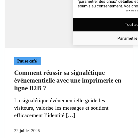
"paramétrer des choix" détaillés e
soumis au consentement. Vos choix
powered 
Tout a
Paramétrer
Pause café
Comment réussir sa signalétique
événementielle avec une imprimerie en
ligne B2B ?
La signalétique événementielle guide les
visiteurs, valorise les messages et soutient
efficacement l’identité
22 juillet 2026