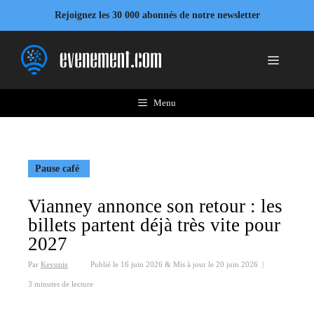
Aller
Rejoignez les 30 000 abonnés de notre newsletter
au
contenu
Menu
Menu
Pause café
Vianney annonce son retour : les
billets partent déjà très vite pour
2027
Par
Kevunie
Publié le
16 juin 2026
&
Mis à jour le
20 juin 2026
|
3 minutes de lecture