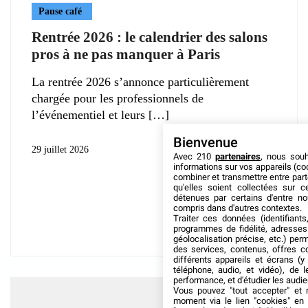
Pause café
Rentrée 2026 : le calendrier des salons
pros à ne pas manquer à Paris
La rentrée 2026 s’annonce particulièrement
chargée pour les professionnels de
l’événementiel et leurs
Bienvenue
29 juillet 2026
Avec 210
partenaires
, nous sou
informations sur vos appareils (coo
combiner et transmettre entre par
qu'elles soient collectées sur 
détenues par certains d'entre no
compris dans d'autres contextes.
Traiter ces données (identifiants
programmes de fidélité, adresses 
géolocalisation précise, etc.) per
des services, contenus, offres c
différents appareils et écrans (y
téléphone, audio, et vidéo), de l
performance, et d'étudier les audi
Vous pouvez "tout accepter" et r
moment via le lien "cookies" en