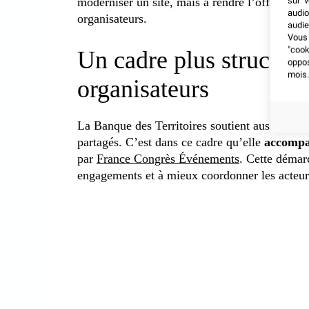
sur v
moderniser un site, mais à rendre l’offre territ
audio
organisateurs.
audie
Vous 
"coo
Un cadre plus structuré 
oppo
mois.
organisateurs
La Banque des Territoires soutient aussi la stru
partagés. C’est dans ce cadre qu’elle
accompa
par
France Congrès Événements
. Cette démarc
engagements et à mieux coordonner les acteur