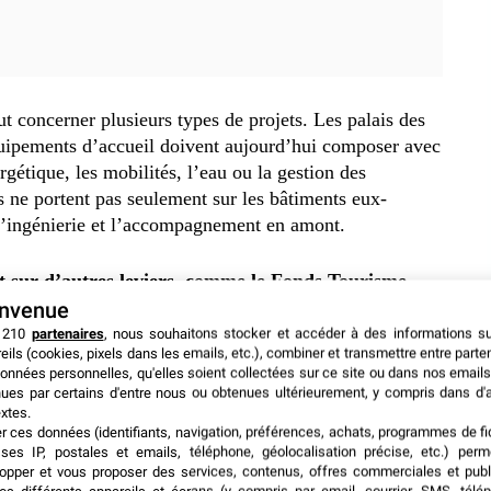
ut concerner plusieurs types de projets. Les palais des
quipements d’accueil doivent aujourd’hui composer avec
rgétique, les mobilités, l’eau ou la gestion des
s ne portent pas seulement sur les bâtiments eux-
 l’ingénierie et l’accompagnement en amont.
t sur d’autres leviers, comme le Fonds Tourisme
eprises situées dans des communes de moins de 30 000
envenue
oncrètes, par exemple l’installation d’équipements moins
 210
partenaires
, nous souhaitons stocker et accéder à des informations s
eils (cookies, pixels dans les emails, etc.), combiner et transmettre entre parte
ts courts ou des démarches de réduction des déchets.
onnées personnelles, qu'elles soient collectées sur ce site ou dans nos emails
ues par certains d'entre nous ou obtenues ultérieurement, y compris dans d'
xtes.
’est pas secondaire. Une destination
MICE durable
ne
er ces données (identifiants, navigation, préférences, achats, programmes de fid
ès rénové. Elle dépend aussi de l’ensemble de la
chaîne
ses IP, postales et emails, téléphone, géolocalisation précise, etc.) per
tauration.
Dès lors, l’enjeu ne consiste pas seulement à
opper et vous proposer des services, contenus, offres commerciales et publ