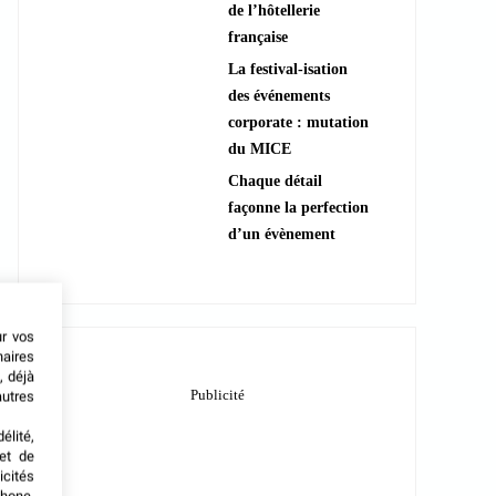
de l’hôtellerie
française
La festival-isation
des événements
corporate : mutation
du MICE
Chaque détail
façonne la perfection
d’un évènement
ur vos
naires
, déjà
autres
élité,
met de
icités