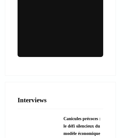
Lieux & animations pour des
événements inoubliables
Des espaces d'exception et des activités
uniques pour vos événements professionnels
ou particuliers.
Interviews
????️ Découvrir les lieux
Canicules précoces :
???? Explorer les animations
le défi silencieux du
modèle économique