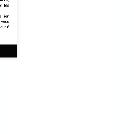
phone,
er les
e lien
t vous
our 6