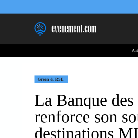
Aller
au
contenu
Ani
Green & RSE
La Banque des T
renforce son so
destinations M