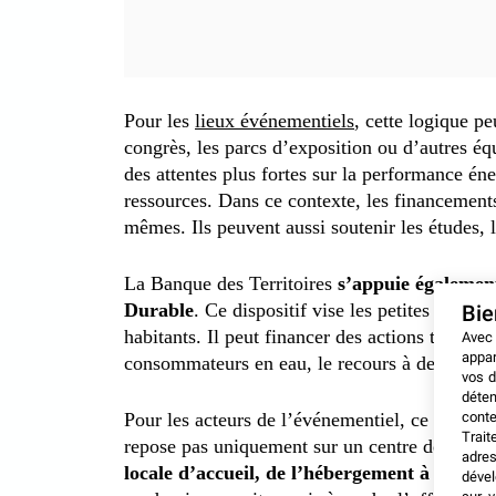
Pour les
lieux événementiels
, cette logique pe
congrès, les parcs d’exposition ou d’autres é
des attentes plus fortes sur la performance éne
ressources. Dans ce contexte, les financement
mêmes. Ils peuvent aussi soutenir les études,
La Banque des Territoires
s’appuie égalemen
Durable
. Ce dispositif vise les petites entr
Bi
habitants. Il peut financer des actions très c
Avec
appar
consommateurs en eau, le recours à des circui
vos d
déten
conte
Pour les acteurs de l’événementiel, ce point n
Trait
repose pas uniquement sur un centre de congr
adres
locale d’accueil, de l’hébergement à la res
dével