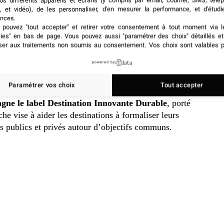
os différents appareils et écrans (y compris par email, courrier, SMS, télé
oriale plus cohérente et plus lisible pour les
, et vidéo), de les personnaliser, d'en mesurer la performance, et d'étudi
nces.
pouvez "tout accepter" et retirer votre consentement à tout moment via l
kies" en bas de page
. Vous pouvez aussi "paramétrer des choix" détaillés e
pour les destinations et les
ser aux traitements non soumis au consentement. Vos choix sont valables p
powered by
Paramétrer vos choix
Tout accepter
cturation de la filière à travers des référentiels
gne le label Destination Innovante Durable
, porté
he vise à aider les destinations à formaliser leurs
s publics et privés autour d’objectifs communs.