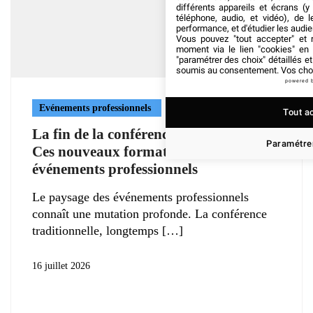
différents appareils et écrans (y
téléphone, audio, et vidéo), de l
performance, et d'étudier les audi
Vous pouvez "tout accepter" et r
moment via le lien "cookies" en
"paramétrer des choix" détaillés e
soumis au consentement. Vos choix
powered 
Evénements professionnels
Tout a
La fin de la conférence traditionnelle ?
Paramétrer
Ces nouveaux formats réinventent les
événements professionnels
Le paysage des événements professionnels
connaît une mutation profonde. La conférence
traditionnelle, longtemps
16 juillet 2026