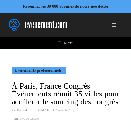
Aller
Rejoignez les 30 000 abonnés de notre newsletter
au
contenu
Menu
Menu
Evénements professionnels
À Paris, France Congrès
Événements réunit 35 villes pour
accélérer le sourcing des congrès
Par
Kevunie
Publié le
13 février 2026
|
4 minutes de lecture