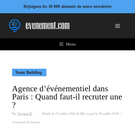
Aller
Rejoignez les 30 000 abonnés de notre newsletter
au
contenu
Menu
Menu
Team Building
Agence d’événementiel dans
Paris : Quand faut-il recruter une
?
Par
Virginie R.
Publié le
25 juillet 2020
&
Mis à jour le
29 juillet 2020
|
4 minutes de lecture