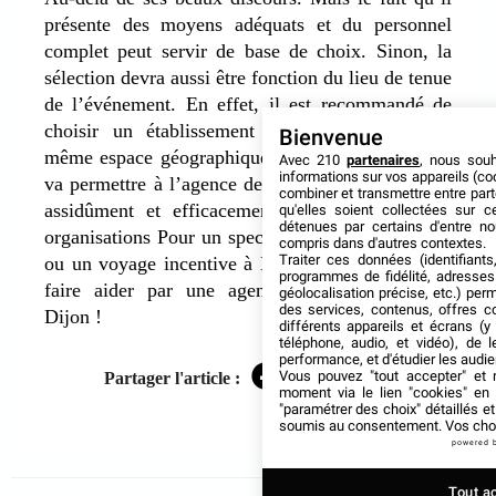
présente des moyens adéquats et du personnel
complet peut servir de base de choix. Sinon, la
sélection devra aussi être fonction du lieu de tenue
de l’événement. En effet, il est recommandé de
choisir un établissement qui travaille dans le
Bienvenue
même espace géographique que ledit lieu. Ce qui
Avec 210
partenaires
, nous sou
informations sur vos appareils (coo
va permettre à l’agence de suivre et de contrôler
combiner et transmettre entre par
assidûment et efficacement le déroulement des
qu'elles soient collectées sur 
détenues par certains d'entre no
organisations Pour un spectacle, un team building
compris dans d'autres contextes.
Traiter ces données (identifiants
ou un voyage incentive à Dijon, il vaut mieux se
programmes de fidélité, adresses 
faire aider par une agence d’événementiel de
géolocalisation précise, etc.) per
des services, contenus, offres c
Dijon !
différents appareils et écrans (y
téléphone, audio, et vidéo), de l
performance, et d'étudier les audi
Vous pouvez "tout accepter" et r
Partager l'article :
Facebook
Twitter
LinkedIn
moment via le lien "cookies" en
"paramétrer des choix" détaillés e
soumis au consentement. Vos choix
powered 
Tout a