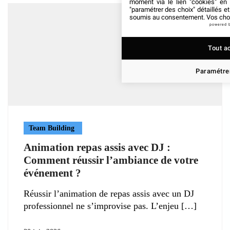
moment via le lien "cookies" en
"paramétrer des choix" détaillés e
soumis au consentement. Vos choix
powered 
Tout a
Paramétrer
Team Building
Animation repas assis avec DJ :
Comment réussir l’ambiance de votre
événement ?
Réussir l’animation de repas assis avec un DJ
professionnel ne s’improvise pas. L’enjeu