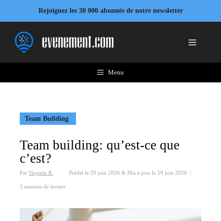
Aller
Rejoignez les 30 000 abonnés de notre newsletter
au
contenu
Menu
Menu
Team Building
Team building: qu’est-ce que
c’est?
Par
Virginie R.
Publié le
29 juin 2026
&
Mis à jour le
29 juin 2026
|
3 minutes de lecture