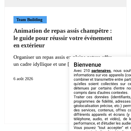
Team Building
Animation de repas assis champêtre :
le guide pour réussir votre événement
en extérieur
Organiser un repas assis en pleine nature offre
un cadre idyllique et une
Bienvenue
Avec 210
partenaires
, nous sou
informations sur vos appareils (coo
6 août 2026
combiner et transmettre entre par
qu'elles soient collectées sur 
détenues par certains d'entre no
compris dans d'autres contextes.
Traiter ces données (identifiants
programmes de fidélité, adresses 
géolocalisation précise, etc.) per
des services, contenus, offres c
différents appareils et écrans (y
téléphone, audio, et vidéo), de l
performance, et d'étudier les audi
Vous pouvez "tout accepter" et r