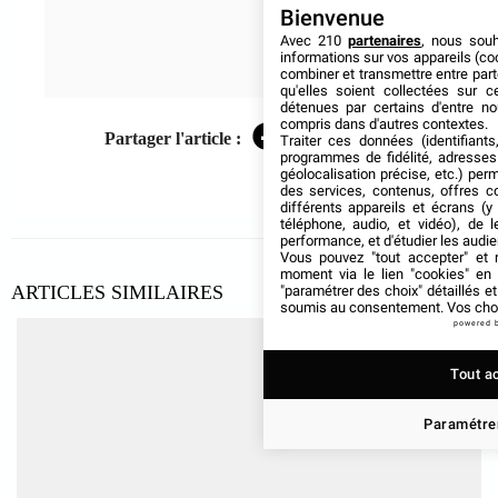
Bienvenue
Avec 210
partenaires
, nous sou
informations sur vos appareils (coo
combiner et transmettre entre par
qu'elles soient collectées sur 
détenues par certains d'entre no
compris dans d'autres contextes.
Partager l'article :
Traiter ces données (identifiants
Facebook
Twitter
LinkedIn
programmes de fidélité, adresses 
géolocalisation précise, etc.) per
des services, contenus, offres c
différents appareils et écrans (y
téléphone, audio, et vidéo), de l
performance, et d'étudier les audi
Vous pouvez "tout accepter" et r
moment via le lien "cookies" en
ARTICLES SIMILAIRES
"paramétrer des choix" détaillés e
soumis au consentement. Vos choix
powered 
Tout a
Paramétrer