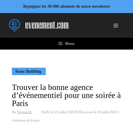
Aller
Rejoignez les 30 000 abonnés de notre newsletter
au
contenu
Menu
Menu
Team Building
Trouver la bonne agence
d’événementiel pour une soirée à
Paris
Par
Virginie R.
Publié le
25 juillet 2020
&
Mis à jour le
29 juillet 2020
|
4 minutes de lecture