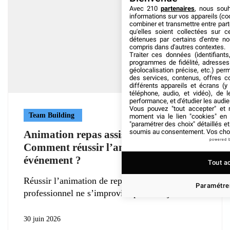
Avec 210
partenaires
, nous sou
informations sur vos appareils (coo
combiner et transmettre entre par
qu'elles soient collectées sur 
détenues par certains d'entre no
compris dans d'autres contextes.
Traiter ces données (identifiants
programmes de fidélité, adresses 
géolocalisation précise, etc.) per
des services, contenus, offres c
différents appareils et écrans (y
téléphone, audio, et vidéo), de l
performance, et d'étudier les audi
Vous pouvez "tout accepter" et r
Team Building
moment via le lien "cookies" en
"paramétrer des choix" détaillés e
soumis au consentement. Vos choix
Animation repas assis avec DJ :
powered 
Comment réussir l’ambiance de votre
événement ?
Tout a
Réussir l’animation de repas assis avec un DJ
Paramétrer
professionnel ne s’improvise pas. L’enjeu
30 juin 2026