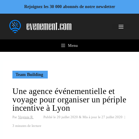
Aller
Rejoignez les 30 000 abonnés de notre newsletter
au
contenu
Menu
Menu
Team Building
Une agence événementielle et
voyage pour organiser un périple
incentive à Lyon
Par
Virginie R.
Publié le
20 juillet 2020
&
Mis à jour le
27 juillet 2020
|
3 minutes de lecture