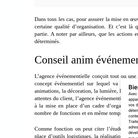
Dans tous les cas, pour assurer la mise en œuvre
certaine qualité d’organisation. Et c’est là 
partie. A noter par ailleurs, que les actions
déterminés.
Conseil anim événement
L’agence événementielle conçoit tout ou une 
concept événementiel sur lequel va se baser
Bi
animations, la décoration, la lumière, la sonori
Avec
attentes du client, l’agence événementielle cré
appar
vos d
à la mise en place d’un cadre d’organisation
déten
nombre de fonctions et en même temps le suiv
conte
Trait
adres
Comme fonction on peut citer l’étude du bud
dével
place d’outils logistiques, la réalisation de s