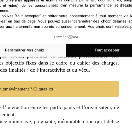
os différents appareils et écrans (y compris par email, courrier, SMS, télé
imeurs, services traiteurs, artistes, orateurs, service
, et vidéo), de les personnaliser, d'en mesurer la performance, et d'étudi
nces.
n événementielle peut être amenée à mettre en œuvre une
pouvez "tout accepter" et retirer votre consentement à tout moment via l
permettre d’évaluer l’impact des actions événementielles
kies" en bas de page
. Vous pouvez aussi "paramétrer des choix" détaillés e
ser aux traitements non soumis au consentement. Vos choix sont valables p
powered by
mise en œuvre d’un événement, l’agence d’animation
son client qu’elle ait affaire à une entreprise ou à une
Paramétrer vos choix
Tout accepter
ue, social, personnel ou familial, professionnel, etc.
s objectifs fixés dans le cadre du cahier des charges,
 finalités : de l’interactivité et du vécu.
utur événement ? Cliquez ici !
interaction entre les participants et l’organisateur, de
énement.
ence immersive, poignante, mémorable et/ou qui fidélise