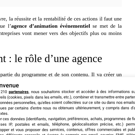
, la réussite et la rentabilité de ces actions il faut une
que l’
agence d’animation événementiel
se met de la
 entreprises vont mener vers des objectifs plus ou moins
 : le rôle d’une agence
partie du programme et de son contenu. Il va créer un
 toute l’organisation dans tous ses aspects dont les
envenue
sation, etc. A la suite d’une étude des aspirations et des
 210
partenaires
, nous souhaitons stocker et accéder à des informations s
e des solutions toujours sur mesure. Il va ensuite veiller
eils (cookies, pixels dans les emails, etc.), combiner et transmettre entre parte
onnées personnelles, qu'elles soient collectées sur ce site ou dans nos emails
 parfait. Et dans cette optique, il se charge d’un bon
ues par certains d'entre nous ou obtenues ultérieurement, y compris dans d'
i en amont et en aval de l’événement.
xtes.
er ces données (identifiants, navigation, préférences, achats, programmes de fid
ses IP, postales et emails, téléphone, géolocalisation précise, etc.) per
get, l’élaboration d’un cahier de charges, la mise en
opper et vous proposer des services, contenus, offres commerciales et publ
upports marketing. A cela s’ajoutent le recrutement et la