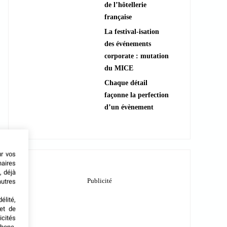
de l’hôtellerie
française
La festival-isation
des événements
corporate : mutation
du MICE
Chaque détail
façonne la perfection
d’un évènement
ur vos
naires
, déjà
autres
élité,
met de
icités