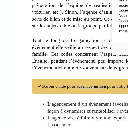
sur v
préparation de l’équipe de réalisation (impr
audio
audie
voiturier, etc.). Sinon, l’agence d’animatio
Vous 
sorte de bilan et de mise au point. Ce qui va 
"coo
sur les sujets cible ou le groupe participant.
oppo
mois.
Tout le long de l’organisation et de la 
événementielle veille au respect des codes de 
famille. Ces codes concernent l’aspect éthiq
Ensuite, pendant l’événement, peu importe le
l’événementiel emporte souvent sur deux grandes
✔
Besoin d'aide pour
réserver un lieu
pour votre f
L’agencement d’un événement favorise l’
façon à dynamiser et rentabiliser l’év
L’agence vise à faire vivre une expéri
l’assistance.