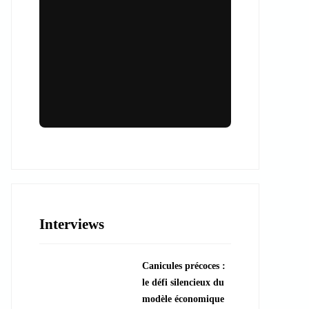
Lieux & animations pour des
événements inoubliables
Des espaces d'exception et des activités
uniques pour vos événements professionnels
ou particuliers.
Interviews
????️ Découvrir les lieux
Canicules précoces :
???? Explorer les animations
le défi silencieux du
modèle économique