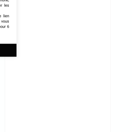
phone,
er les
e lien
t vous
our 6