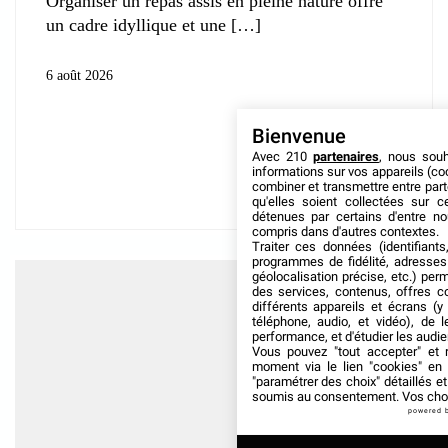
Organiser un repas assis en pleine nature offre
un cadre idyllique et une
6 août 2026
Bienvenue
Avec 210
partenaires
, nous sou
informations sur vos appareils (coo
combiner et transmettre entre par
qu'elles soient collectées sur 
détenues par certains d'entre no
compris dans d'autres contextes.
Traiter ces données (identifiants
programmes de fidélité, adresses 
géolocalisation précise, etc.) per
des services, contenus, offres c
différents appareils et écrans (y
téléphone, audio, et vidéo), de l
performance, et d'étudier les audi
Vous pouvez "tout accepter" et r
moment via le lien "cookies" en
"paramétrer des choix" détaillés e
soumis au consentement. Vos choix
powered 