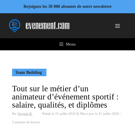
Aller
Rejoignez les 30 000 abonnés de notre newsletter
au
contenu
Menu
Menu
Team Building
Tout sur le métier d’un
animateur d’événement sportif :
salaire, qualités, et diplômes
Par
Virginie R.
Publié le
25 juillet 2020
&
Mis à jour le
31 juillet 2020
|
3 minutes de lecture