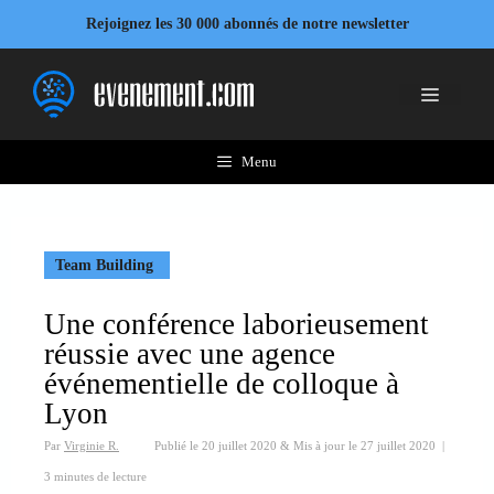
Aller
Rejoignez les 30 000 abonnés de notre newsletter
au
contenu
Menu
Menu
Team Building
Une conférence laborieusement
réussie avec une agence
événementielle de colloque à
Lyon
Par
Virginie R.
Publié le
20 juillet 2020
&
Mis à jour le
27 juillet 2020
|
3 minutes de lecture