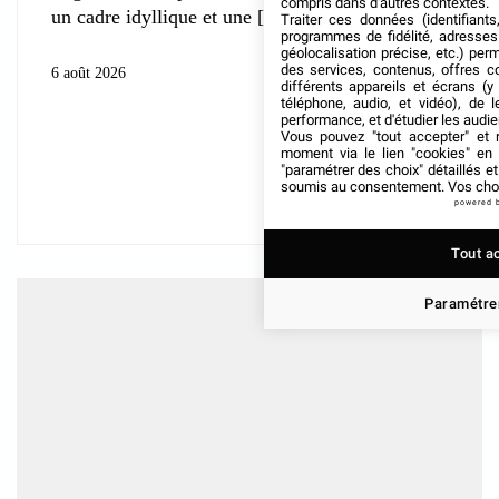
compris dans d'autres contextes.
un cadre idyllique et une
Traiter ces données (identifiants
programmes de fidélité, adresses 
géolocalisation précise, etc.) per
des services, contenus, offres c
6 août 2026
différents appareils et écrans (y
téléphone, audio, et vidéo), de l
performance, et d'étudier les audi
Vous pouvez "tout accepter" et r
moment via le lien "cookies" en
"paramétrer des choix" détaillés e
soumis au consentement. Vos choix
powered 
Tout a
Paramétrer