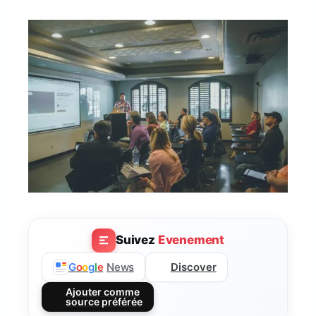
Suivez
Evenement
Discover
G
o
o
g
l
e
News
Ajouter comme
source préférée