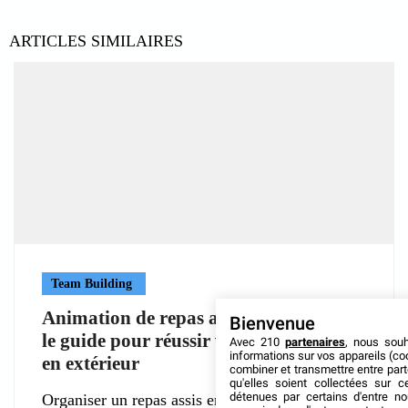
ARTICLES SIMILAIRES
Team Building
Animation de repas assis champêtre :
Bienvenue
le guide pour réussir votre événement
Avec 210
partenaires
, nous sou
informations sur vos appareils (coo
en extérieur
combiner et transmettre entre par
qu'elles soient collectées sur 
détenues par certains d'entre no
Organiser un repas assis en pleine nature offre