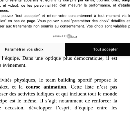
alisable pour chaque team
os différents appareils et écrans (y compris par email, courrier, SMS, télé
, et vidéo), de les personnaliser, d'en mesurer la performance, et d'étudi
nces.
pouvez "tout accepter" et retirer votre consentement à tout moment via l
kies" en bas de page
. Vous pouvez aussi "paramétrer des choix" détaillés e
ser aux traitements non soumis au consentement. Vos choix sont valables p
alisable. Les activités adoptées par de grandes sociétés
e jeunes associations ou encore des petites et moyennes
powered by
’activité, chaque institution est apte à proposer un team
Paramétrer vos choix
Tout accepter
galement musical ou toutes autres animations interactives
 l’équipe. Dans une optique plus démocratique, il est
ue évènement.
ivités physiques, le team building sportif propose le
sket, et la
course animation
. Cette liste n’est pas
oser des activités ludiques et qui incluent tout le monde
cipe est le même. Il s’agit notamment de renforcer la
ccasion, développer l’esprit d’équipe entre les