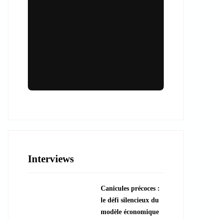
Lieux & animations pour des
événements inoubliables
Des espaces d'exception et des activités
uniques pour vos événements professionnels
ou particuliers.
Interviews
????️ Découvrir les lieux
Canicules précoces :
???? Explorer les animations
le défi silencieux du
modèle économique