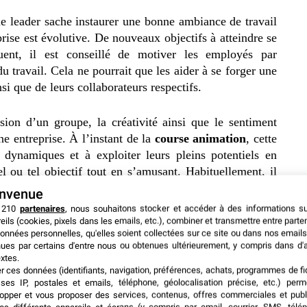
ue leader sache instaurer une bonne ambiance de travail
rise est évolutive. De nouveaux objectifs à atteindre se
uent, il est conseillé de motiver les employés par
u travail. Cela ne pourrait que les aider à se forger une
nsi que de leurs collaborateurs respectifs.
ion d’un groupe, la créativité ainsi que le sentiment
e entreprise. À l’instant de la
course animation
, cette
 dynamiques et à exploiter leurs pleins potentiels en
el ou tel objectif tout en s’amusant. Habituellement, il
en équipe et dont le but est de gagner la partie.
envenue
 210
partenaires
, nous souhaitons stocker et accéder à des informations s
eils (cookies, pixels dans les emails, etc.), combiner et transmettre entre parte
treprises tendent à ce que toute son équipe agisse de la
onnées personnelles, qu'elles soient collectées sur ce site ou dans nos emails
 garder cette ouverture d’esprit, cette envie de relever
ues par certains d'entre nous ou obtenues ultérieurement, y compris dans d'
 harmonie dans la réalisation de toutes les missions qui
xtes.
er ces données (identifiants, navigation, préférences, achats, programmes de fid
ses IP, postales et emails, téléphone, géolocalisation précise, etc.) per
opper et vous proposer des services, contenus, offres commerciales et publ