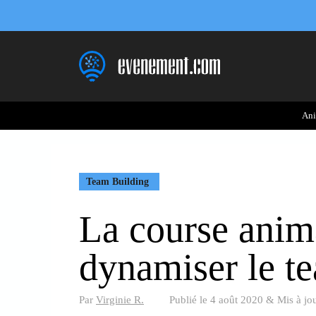
Aller
au
contenu
Ani
Team Building
La course anim
dynamiser le t
Par
Virginie R.
Publié le
4 août 2020
&
Mis à jo