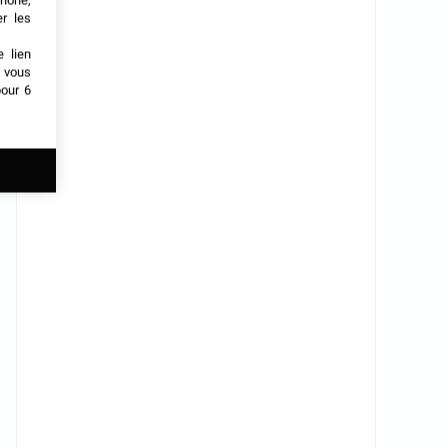
phone,
er les
e lien
t vous
our 6