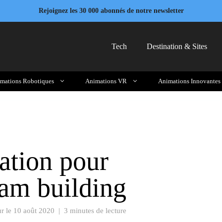
Rejoignez les 30 000 abonnés de notre newsletter
Tech
Destination & Sites
mations Robotiques
Animations VR
Animations Innovantes
ation pour
eam building
ur le
10 août 2020
|
3 minutes de lecture