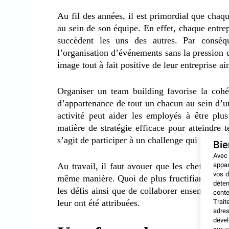
Au fil des années, il est primordial que chaq
au sein de son équipe. En effet, chaque entrep
succèdent les uns des autres. Par conséq
l’organisation d’événements sans la pression d
image tout à fait positive de leur entreprise ai
Organiser un team building favorise la cohés
d’appartenance de tout un chacun au sein d’un
activité peut aider les employés à être plus
matière de stratégie efficace pour atteindre t
s’agit de participer à un challenge qui se joue 
Bi
Avec
appar
Au travail, il faut avouer que les chefs d’en
vos d
même manière. Quoi de plus fructifiant que de
déten
les défis ainsi que de collaborer ensemble en
conte
Trait
leur ont été attribuées.
adres
dével