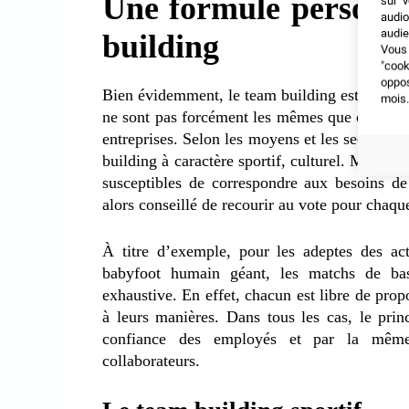
Une formule personn
sur v
audio
audie
building
Vous 
"coo
oppo
Bien évidemment, le team building est personn
mois.
ne sont pas forcément les mêmes que celles d
entreprises. Selon les moyens et les secteurs d
building à caractère sportif, culturel. Mais é
susceptibles de correspondre aux besoins de
alors conseillé de recourir au vote pour chaq
À titre d’exemple, pour les adeptes des act
babyfoot humain géant, les matchs de ba
exhaustive. En effet, chacun est libre de prop
à leurs manières. Dans tous les cas, le prin
confiance des employés et par la même o
collaborateurs.