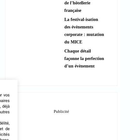
de l’hôtellerie
française
La festival-isation
des événements
corporate : mutation
du MICE
Chaque détail
façonne la perfection
d’un évènement
ur vos
naires
, déjà
autres
élité,
met de
icités