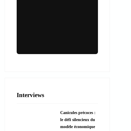
Lieux & animations pour des
événements inoubliables
Des espaces d'exception et des activités
uniques pour vos événements professionnels
ou particuliers.
Interviews
????️ Découvrir les lieux
Canicules précoces :
???? Explorer les animations
le défi silencieux du
modèle économique