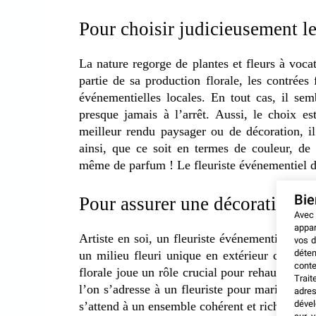
Pour choisir judicieusement le
La nature regorge de plantes et fleurs à voc
partie de sa production florale, les contrées 
événementielles locales. En tout cas, il sem
presque jamais à l’arrêt. Aussi, le choix es
meilleur rendu paysager ou de décoration, il 
ainsi, que ce soit en termes de couleur, de
même de parfum ! Le fleuriste événementiel di
Bi
Pour assurer une décoration f
Avec
appar
Artiste en soi, un fleuriste événementiel à 
vos d
déten
un milieu fleuri unique en extérieur comme à
conte
florale joue un rôle crucial pour rehausser le
Trait
l’on s’adresse à un fleuriste pour mariage ou
adres
dével
s’attend à un ensemble cohérent et riche en de