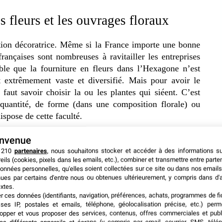
s fleurs et les ouvrages floraux
ation décoratrice. Même si la France importe une bonne
françaises sont nombreuses à ravitailler les entreprises
ble que la fourniture en fleurs dans l’Hexagone n’est
t extrêmement vaste et diversifié. Mais pour avoir le
faut savoir choisir la ou les plantes qui siéent. C’est
 quantité, de forme (dans une composition florale) ou
spose de cette faculté.
envenue
lorale harmonieuse
 210
partenaires
, nous souhaitons stocker et accéder à des informations s
eils (cookies, pixels dans les emails, etc.), combiner et transmettre entre parte
Bordeaux dispose d’assez d’imaginations, pour concevoir
onnées personnelles, qu'elles soient collectées sur ce site ou dans nos emails
ues par certains d'entre nous ou obtenues ultérieurement, y compris dans d'
 l’intérieur. En matière d’événementiel, la décoration
xtes.
 standing d’une festivité ou d’une cérémonie. Ainsi, que
er ces données (identifiants, navigation, préférences, achats, programmes de fid
 à un autre type de décorateur floral événementiel, l’on
ses IP, postales et emails, téléphone, géolocalisation précise, etc.) per
opper et vous proposer des services, contenus, offres commerciales et publ
sign, pour capter et émerveiller la vue du public.