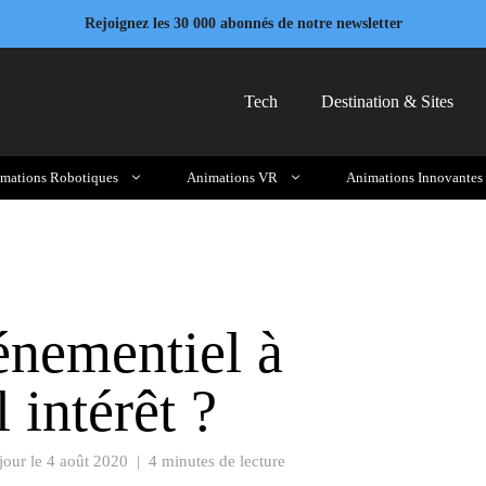
Rejoignez les 30 000 abonnés de notre newsletter
Tech
Destination & Sites
mations Robotiques
Animations VR
Animations Innovantes
énementiel à
 intérêt ?
jour le
4 août 2020
|
4 minutes de lecture