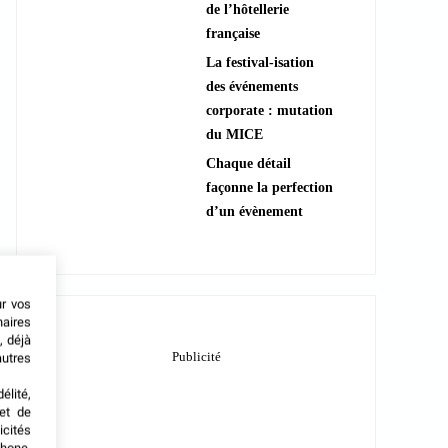
de l’hôtellerie
française
La festival-isation
des événements
corporate : mutation
du MICE
Chaque détail
façonne la perfection
d’un évènement
ur vos
naires
, déjà
autres
élité,
met de
icités