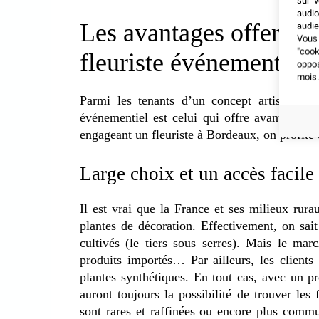
sur v
audio
Les avantages offerts p
audie
Vous 
"coo
fleuriste événementiel
oppo
mois.
Parmi les tenants d’un concept artisanal et 
événementiel est celui qui offre avant tout 
engageant un fleuriste à Bordeaux, on profite
Large choix et un accès facile
Il est vrai que la France et ses milieux rur
plantes de décoration. Effectivement, on sai
cultivés (le tiers sous serres). Mais le ma
produits importés… Par ailleurs, les clients 
plantes synthétiques. En tout cas, avec un pr
auront toujours la possibilité de trouver les 
sont rares et raffinées ou encore plus comm