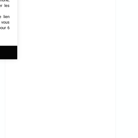
phone,
er les
e lien
t vous
our 6