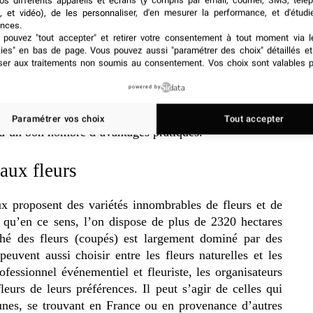
os différents appareils et écrans (y compris par email, courrier, SMS, télé
, et vidéo), de les personnaliser, d'en mesurer la performance, et d'étudi
ar le recours au service d’un
nces.
pouvez "tout accepter" et retirer votre consentement à tout moment via l
kies" en bas de page
. Vous pouvez aussi "paramétrer des choix" détaillés e
ser aux traitements non soumis au consentement. Vos choix sont valables p
powered by
traditionnel de décoration événementiel, le fleuriste
le bénéfice de son professionnalisme maîtrisé. Mais en
Paramétrer vos choix
Tout accepter
 d’un bon nombre d’avantages pratiques.
 aux fleurs
aux proposent des variétés innombrables de fleurs et de
t qu’en ce sens, l’on dispose de plus de 2320 hectares
rché des fleurs (coupés) est largement dominé par des
peuvent aussi choisir entre les fleurs naturelles et les
ofessionnel événementiel et fleuriste, les organisateurs
fleurs de leurs préférences. Il peut s’agir de celles qui
unes, se trouvant en France ou en provenance d’autres