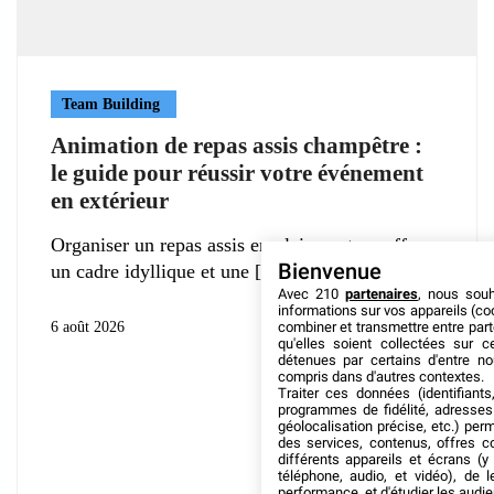
Team Building
Animation de repas assis champêtre :
le guide pour réussir votre événement
en extérieur
Organiser un repas assis en pleine nature offre
Bienvenue
un cadre idyllique et une
Avec 210
partenaires
, nous sou
informations sur vos appareils (coo
combiner et transmettre entre par
6 août 2026
qu'elles soient collectées sur 
détenues par certains d'entre no
compris dans d'autres contextes.
Traiter ces données (identifiants
programmes de fidélité, adresses 
géolocalisation précise, etc.) per
des services, contenus, offres c
différents appareils et écrans (y
téléphone, audio, et vidéo), de l
performance, et d'étudier les audi