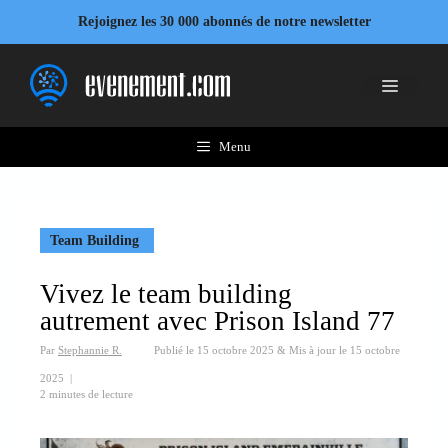
Aller
Rejoignez les 30 000 abonnés de notre newsletter
au
contenu
Menu
Menu
Team Building
Vivez le team building
autrement avec Prison Island 77
Par
Stephannie R.
Publié le
15 octobre 2025
&
Mis à jour le
15 octobre
2025
|
2 minutes de lecture