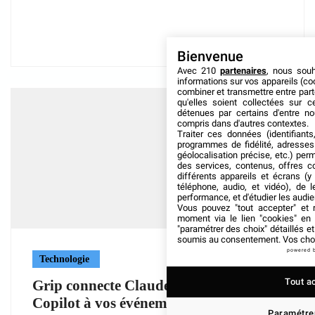
Bienvenue
Avec 210
partenaires
, nous sou
informations sur vos appareils (coo
combiner et transmettre entre par
qu'elles soient collectées sur 
détenues par certains d'entre no
compris dans d'autres contextes.
Traiter ces données (identifiants
programmes de fidélité, adresses 
géolocalisation précise, etc.) per
des services, contenus, offres c
différents appareils et écrans (y
téléphone, audio, et vidéo), de l
performance, et d'étudier les audi
Vous pouvez "tout accepter" et r
moment via le lien "cookies" en
"paramétrer des choix" détaillés e
soumis au consentement. Vos choix
powered 
Technologie
Tout a
Grip connecte Claude, ChatGPT et
Copilot à vos événements
Paramétrer