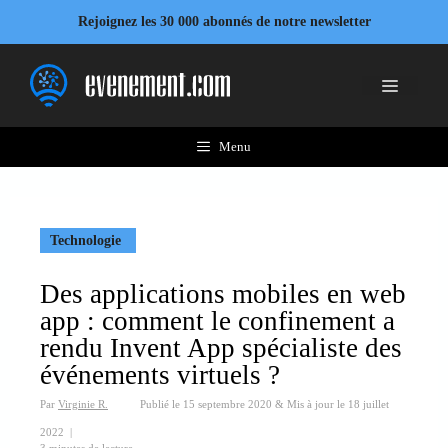
Aller
Rejoignez les 30 000 abonnés de notre newsletter
au
contenu
Menu
Menu
Technologie
Des applications mobiles en web
app : comment le confinement a
rendu Invent App spécialiste des
événements virtuels ?
Par
Virginie R.
Publié le
15 septembre 2020
&
Mis à jour le
18 juillet
2022
|
3 minutes de lecture