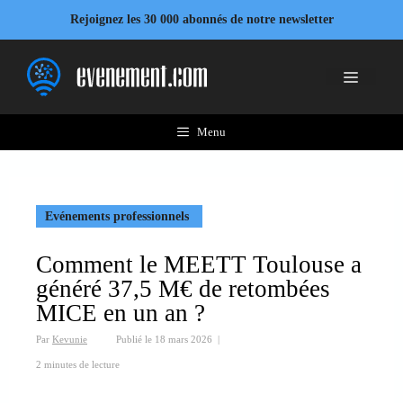
Aller
Rejoignez les 30 000 abonnés de notre newsletter
au
contenu
Menu
Menu
Evénements professionnels
Comment le MEETT Toulouse a
généré 37,5 M€ de retombées
MICE en un an ?
Par
Kevunie
Publié le
18 mars 2026
|
2 minutes de lecture