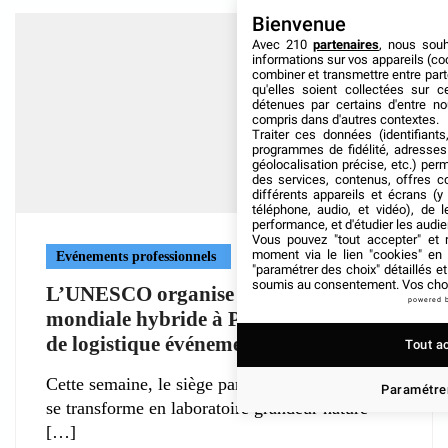
Bienvenue
Avec 210
partenaires
, nous sou
informations sur vos appareils (coo
combiner et transmettre entre par
qu'elles soient collectées sur 
détenues par certains d'entre no
compris dans d'autres contextes.
Traiter ces données (identifiants
programmes de fidélité, adresses 
géolocalisation précise, etc.) per
des services, contenus, offres c
différents appareils et écrans (y
téléphone, audio, et vidéo), de l
performance, et d'étudier les audi
Vous pouvez "tout accepter" et r
moment via le lien "cookies" en
Evénements professionnels
"paramétrer des choix" détaillés e
soumis au consentement. Vos choix
L’UNESCO organise une conférence
powered 
mondiale hybride à Paris : une leçon
de logistique événementielle
Tout a
Cette semaine, le siège parisien de l’UNESCO
Paramétrer
se transforme en laboratoire grandeur nature