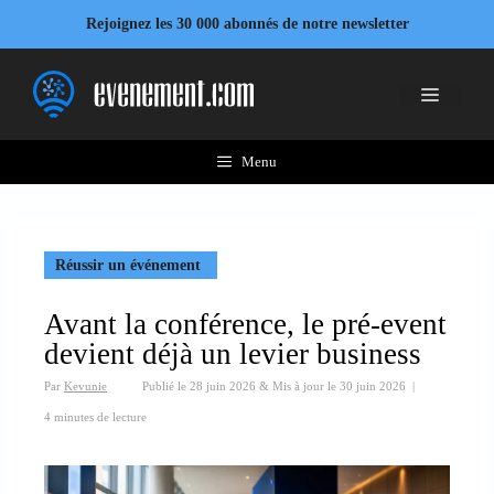
Aller
Rejoignez les 30 000 abonnés de notre newsletter
au
contenu
Menu
Menu
Réussir un événement
Avant la conférence, le pré-event
devient déjà un levier business
Par
Kevunie
Publié le
28 juin 2026
&
Mis à jour le
30 juin 2026
|
4 minutes de lecture