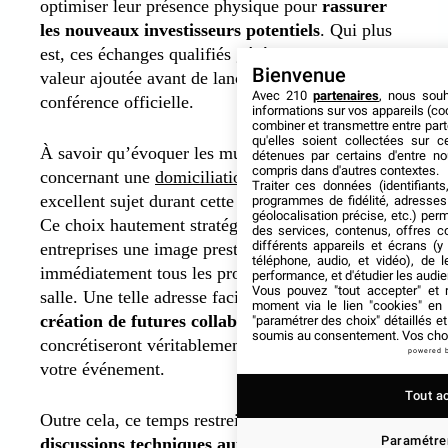
optimiser leur présence physique pour
rassurer
les nouveaux investisseurs potentiels
. Qui plus
est, ces échanges qualifiés génèrent une forte
Bienvenue
valeur ajoutée avant de lancer la grande
Avec 210
partenaires
, nous sou
conférence officielle.
informations sur vos appareils (coo
combiner et transmettre entre par
qu'elles soient collectées sur 
À savoir qu’évoquer les multiples atouts
détenues par certains d'entre no
compris dans d'autres contextes.
concernant une
domiciliation à Paris
devient un
Traiter ces données (identifiants
excellent sujet durant cette phase de préparation.
programmes de fidélité, adresses 
géolocalisation précise, etc.) per
Ce choix hautement stratégique donne aux
des services, contenus, offres c
différents appareils et écrans (y
entreprises une image prestigieuse qui rassure
téléphone, audio, et vidéo), de l
immédiatement tous les prospects présents dans la
performance, et d'étudier les audi
Vous pouvez "tout accepter" et r
salle. Une telle adresse facilite grandement la
moment via le lien "cookies" en
création de futures collaborations
qui se
"paramétrer des choix" détaillés e
soumis au consentement. Vos choix
concrétiseront véritablement pendant le reste de
powered 
votre événement.
Tout a
Outre cela, ce temps restreint favorise aussi les
Paramétrer
discussions techniques autour des obligations