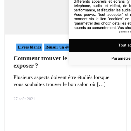
différents appareils et écrans (y
téléphone, audio, et vidéo), de l
performance, et d'étudier les audi
Vous pouvez "tout accepter" et r
moment via le lien "cookies" en
"paramétrer des choix" détaillés e
soumis au consentement. Vos choix
powered 
Tout a
Livres blancs
Réussir un événement
Comment trouver le bon salon où
Paramétrer
exposer ?
Plusieurs aspects doivent être étudiés lorsque
vous souhaitez trouver le bon salon où
27 août 2021