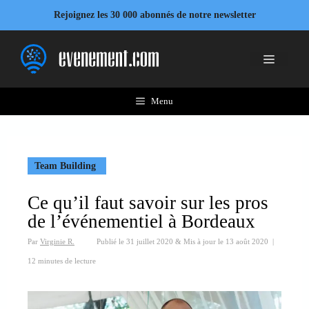
Aller
Rejoignez les 30 000 abonnés de notre newsletter
au
contenu
Menu
Menu
Team Building
Ce qu’il faut savoir sur les pros
de l’événementiel à Bordeaux
Par
Virginie R.
Publié le
31 juillet 2020
&
Mis à jour le
13 août 2020
|
12 minutes de lecture