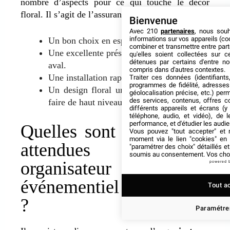
nombre d’aspects pour ce qui touche le décor
floral. Il s’agit de l’assurance d’avoir :
Bienvenue
Avec 210
partenaires
, nous sou
informations sur vos appareils (coo
Un bon choix en espèces de fleurs.
combiner et transmettre entre par
Une excellente préservation en amont et en
qu'elles soient collectées sur 
détenues par certains d'entre no
aval.
compris dans d'autres contextes.
Une installation rapide et efficace.
Traiter ces données (identifiants
programmes de fidélité, adresses 
Un design floral unique issu d’un savoir-
géolocalisation précise, etc.) per
des services, contenus, offres c
faire de haut niveau…
différents appareils et écrans (y
téléphone, audio, et vidéo), de l
performance, et d'étudier les audi
Quelles sont les qualités
Vous pouvez "tout accepter" et r
moment via le lien "cookies" en
attendues à un
"paramétrer des choix" détaillés e
soumis au consentement. Vos choix
organisateur
powered 
événementiel à Bordeaux
Tout a
?
Paramétrer