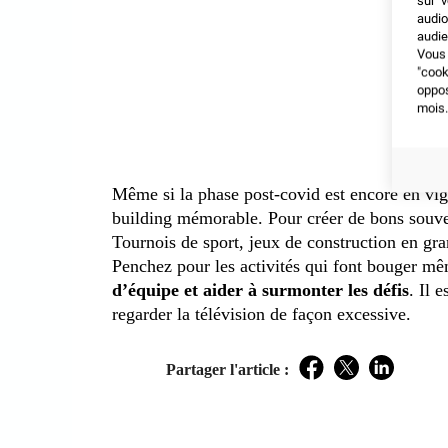
sur v
audio
audie
Vous 
"coo
oppo
mois.
Même si la phase post-covid est encore en vig
building mémorable. Pour créer de bons souv
Tournois de sport, jeux de construction en gr
Penchez pour les activités qui font bouger mêm
d’équipe et aider à surmonter les défis
. Il 
regarder la télévision de façon excessive.
Partager l'article :
Facebook
Twitter
LinkedIn