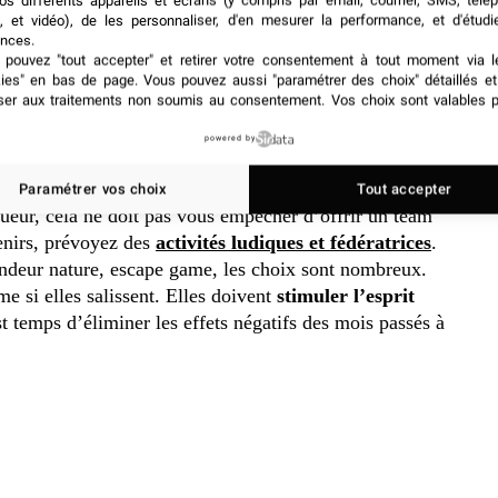
os différents appareils et écrans (y compris par email, courrier, SMS, télé
, et vidéo), de les personnaliser, d'en mesurer la performance, et d'étudi
nces.
pouvez "tout accepter" et retirer votre consentement à tout moment via l
kies" en bas de page
. Vous pouvez aussi "paramétrer des choix" détaillés e
ser aux traitements non soumis au consentement. Vos choix sont valables p
powered by
Paramétrer vos choix
Tout accepter
ueur, cela ne doit pas vous empêcher d’offrir un team
enirs, prévoyez des
activités ludiques et fédératrices
.
andeur nature, escape game, les choix sont nombreux.
e si elles salissent. Elles doivent
stimuler l’esprit
est temps d’éliminer les effets négatifs des mois passés à