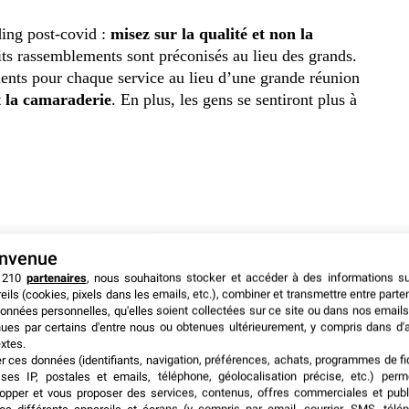
ding post-covid :
misez sur la qualité et non la
tits rassemblements sont préconisés au lieu des grands.
ments pour chaque service au lieu d’une grande réunion
et la camaraderie
. En plus, les gens se sentiront plus à
envenue
 210
partenaires
, nous souhaitons stocker et accéder à des informations s
eils (cookies, pixels dans les emails, etc.), combiner et transmettre entre parte
onnées personnelles, qu'elles soient collectées sur ce site ou dans nos emails
ues par certains d'entre nous ou obtenues ultérieurement, y compris dans d'
xtes.
er ces données (identifiants, navigation, préférences, achats, programmes de fid
ses IP, postales et emails, téléphone, géolocalisation précise, etc.) per
opper et vous proposer des services, contenus, offres commerciales et publ