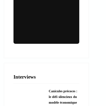
Lieux & animations pour des
événements inoubliables
Des espaces d'exception et des activités
uniques pour vos événements professionnels
ou particuliers.
Interviews
????️ Découvrir les lieux
Canicules précoces :
???? Explorer les animations
le défi silencieux du
modèle économique