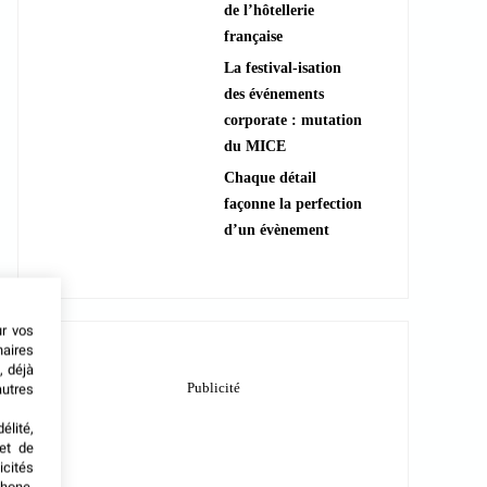
de l’hôtellerie
française
La festival-isation
des événements
corporate : mutation
du MICE
Chaque détail
façonne la perfection
d’un évènement
ur vos
naires
, déjà
autres
élité,
met de
icités