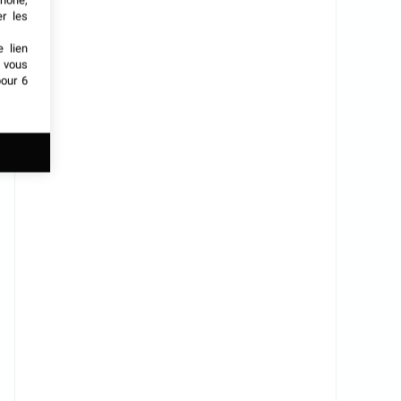
phone,
er les
e lien
t vous
our 6