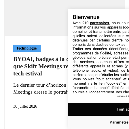
Bienvenue
Avec 210
partenaires
, nous sou
informations sur vos appareils (coo
combiner et transmettre entre par
qu'elles soient collectées sur 
détenues par certains d'entre no
compris dans d'autres contextes.
Technologie
Traiter ces données (identifiants
programmes de fidélité, adresses 
géolocalisation précise, etc.) per
BYOAI, badges à la demande, NFC : ce
des services, contenus, offres c
que Skift Meetings retient de l’event
différents appareils et écrans (y
téléphone, audio, et vidéo), de l
tech estival
performance, et d'étudier les audi
Vous pouvez "tout accepter" et r
moment via le lien "cookies" en
Le dernier tour d’horizon technologique de Skift
"paramétrer des choix" détaillés e
Meetings dresse le portrait d’un secteur
soumis au consentement. Vos choix
powered 
30 juillet 2026
Tout a
Paramétrer