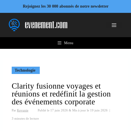
Aller
Rejoignez les 30 000 abonnés de notre newsletter
au
contenu
Menu
Menu
Technologie
Clarity fusionne voyages et
réunions et redéfinit la gestion
des événements corporate
Par
Kevunie
Publié le
17 juin 2026
&
Mis à jour le
19 juin 2026
|
3 minutes de lecture