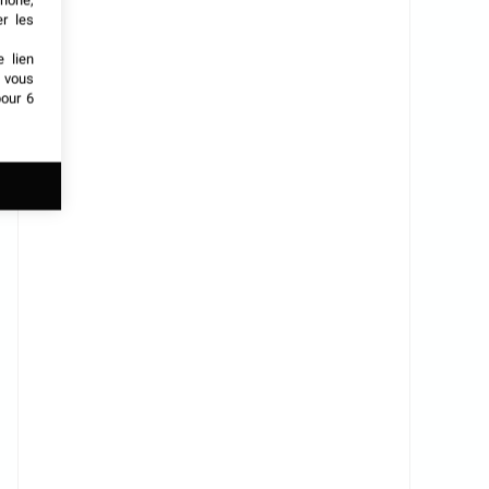
phone,
er les
e lien
t vous
our 6