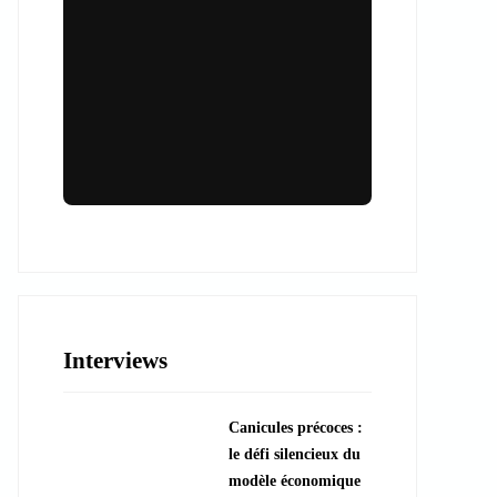
Lieux & animations pour des
événements inoubliables
Des espaces d'exception et des activités
uniques pour vos événements professionnels
ou particuliers.
Interviews
????️ Découvrir les lieux
Canicules précoces :
???? Explorer les animations
le défi silencieux du
modèle économique