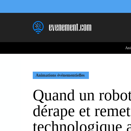
Aller
au
contenu
Ani
Animations événementielles
Quand un robot
dérape et remet
technologique 