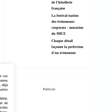
de l’hôtellerie
française
La festival-isation
des événements
corporate : mutation
du MICE
Chaque détail
façonne la perfection
d’un évènement
ur vos
naires
, déjà
autres
élité,
met de
icités