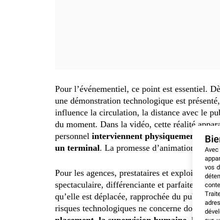
Pour l’événementiel, ce point est essentiel. 
une démonstration technologique est présenté, 
influence la circulation, la distance avec le p
du moment. Dans la vidéo, cette réalité appar
personnel
interviennent physiquement penda
Bi
un terminal
. La promesse d’animation bascul
Avec
appar
vos d
Pour les agences, prestataires et exploitants d
déten
spectaculaire, différenciante et parfaitement m
conte
Trait
qu’elle est déplacée, rapprochée du public ou 
adres
risques technologiques ne concerne donc pas un
dével
placement, la supervision humaine, la pos