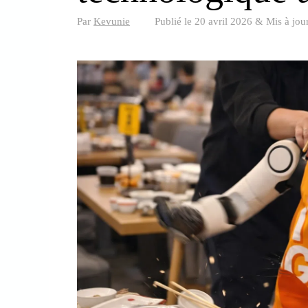
Par
Kevunie
Publié le
20 avril 2026
&
Mis à jou