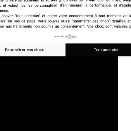
os différents appareils et écrans (y compris par email, courrier, SMS, télé
, et vidéo), de les personnaliser, d'en mesurer la performance, et d'étudi
contraintes du terrain. C’est souvent à cet endroit précis
nces.
ie et incident visible.
pouvez "tout accepter" et retirer votre consentement à tout moment via l
kies" en bas de page
. Vous pouvez aussi "paramétrer des choix" détaillés e
ser aux traitements non soumis au consentement. Vos choix sont valables p
powered by
Paramétrer vos choix
Tout accepter