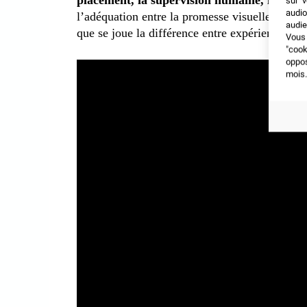
sur v
audio
l’adéquation entre la promesse visuelle et les 
audie
que se joue la différence entre expérience réuss
Vous 
"coo
oppo
mois.