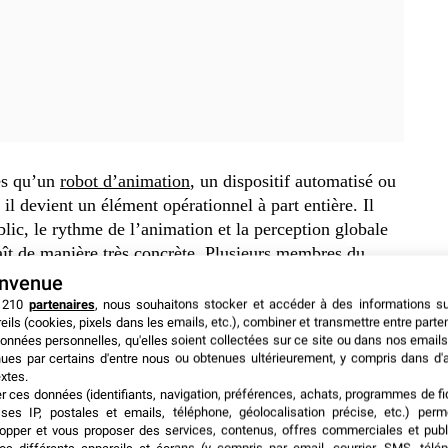
Dès qu’un
robot d’animation
, un dispositif automatisé ou
il devient un élément opérationnel à part entière. Il
ublic, le rythme de l’animation et la perception globale
aît de manière très concrète. Plusieurs membres du
nt qu’un collègue tente de reprendre la main via
envenue
e alors immédiatement en incident d’expérience..
 210
partenaires
, nous souhaitons stocker et accéder à des informations s
eils (cookies, pixels dans les emails, etc.), combiner et transmettre entre parte
onnées personnelles, qu'elles soient collectées sur ce site ou dans nos emails
e lieux, la leçon est concrète. Une innovation peut être
ues par certains d'entre nous ou obtenues ultérieurement, y compris dans d'
aîtrisée sur le papier, tout en devenant fragile dès
xtes.
er ces données (identifiants, navigation, préférences, achats, programmes de fid
activée hors de son périmètre prévu. La gestion des
ses IP, postales et emails, téléphone, géolocalisation précise, etc.) per
iquement la fiabilité de l’outil. Elle concerne aussi le
opper et vous proposer des services, contenus, offres commerciales et publ
sibilité d’interrompre immédiatement une séquence
et