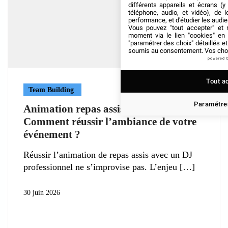
différents appareils et écrans (y
téléphone, audio, et vidéo), de l
performance, et d'étudier les audi
Vous pouvez "tout accepter" et r
moment via le lien "cookies" en
"paramétrer des choix" détaillés e
soumis au consentement. Vos choix
powered 
Tout a
Team Building
Paramétrer
Animation repas assis avec DJ :
Comment réussir l’ambiance de votre
événement ?
Réussir l’animation de repas assis avec un DJ
professionnel ne s’improvise pas. L’enjeu
30 juin 2026