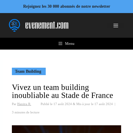
Aller
Rejoignez les 30 000 abonnés de notre newsletter
au
contenu
Menu
Menu
Team Building
Vivez un team building
inoubliable au Stade de France
Par
Hanitra R.
Publié le
17 août 2024
&
Mis à jour le
17 août 2024
|
3 minutes de lecture