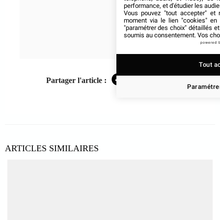
performance, et d'étudier les audi
Vous pouvez "tout accepter" et r
moment via le lien "cookies" en
"paramétrer des choix" détaillés e
soumis au consentement. Vos choix
powered 
Tout a
Partager l'article :
Facebook
Twitter
LinkedIn
Paramétrer
ARTICLES SIMILAIRES