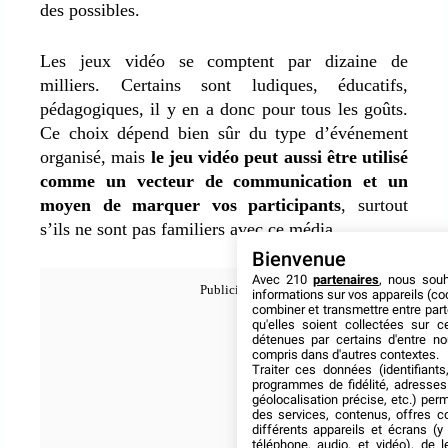
des possibles.
Les jeux vidéo se comptent par dizaine de
milliers. Certains sont ludiques, éducatifs,
pédagogiques, il y en a donc pour tous les goûts.
Ce choix dépend bien sûr du type d’événement
organisé, mais
le jeu vidéo peut aussi être utilisé
comme un vecteur de communication et un
moyen de marquer vos participants
, surtout
s’ils ne sont pas familiers avec ce média.
Bienvenue
Avec 210
partenaires
, nous sou
informations sur vos appareils (coo
combiner et transmettre entre par
qu'elles soient collectées sur 
détenues par certains d'entre no
compris dans d'autres contextes.
Traiter ces données (identifiants
programmes de fidélité, adresses 
géolocalisation précise, etc.) per
des services, contenus, offres c
différents appareils et écrans (y
téléphone, audio, et vidéo), de l