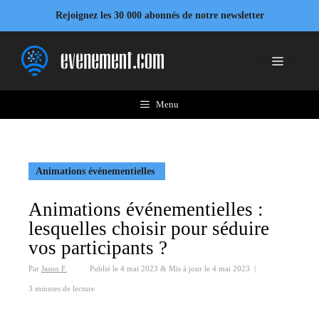
Aller
Rejoignez les 30 000 abonnés de notre newsletter
au
contenu
Menu
Menu
Animations événementielles
Animations événementielles :
lesquelles choisir pour séduire
vos participants ?
Par
Jason F.
Publié le
4 mai 2023
&
Mis à jour le
4 mai 2023
|
3 minutes de lecture