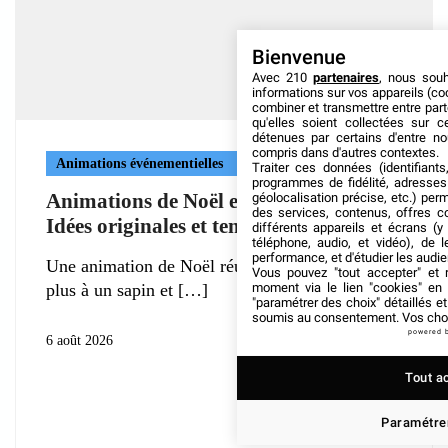
Bienvenue
Avec 210
partenaires
, nous sou
informations sur vos appareils (coo
combiner et transmettre entre par
qu'elles soient collectées sur 
détenues par certains d'entre no
compris dans d'autres contextes.
Animations événementielles
Traiter ces données (identifiants
programmes de fidélité, adresses 
Animations de Noël en entreprise :
géolocalisation précise, etc.) per
des services, contenus, offres c
Idées originales et tendances 2026
différents appareils et écrans (y
téléphone, audio, et vidéo), de l
performance, et d'étudier les audi
Une animation de Noël réussie ne se résume
Vous pouvez "tout accepter" et r
moment via le lien "cookies" en
plus à un sapin et
"paramétrer des choix" détaillés e
soumis au consentement. Vos choix
powered 
6 août 2026
Tout a
Paramétrer