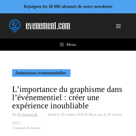
Aller
Rejoignez les 30 000 abonnés de notre newsletter
au
contenu
Menu
Menu
Animations événementielles
L’importance du graphisme dans
l’événementiel : créer une
expérience inoubliable
Par
Ny Koloina R.
Publié le
20 octobre 2023
&
Mis à jour le
20 octobre
2023
|
3 minutes de lecture