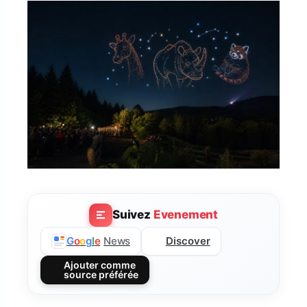
Suivez
Evenement
Discover
G
o
o
g
l
e
News
Ajouter comme
source préférée