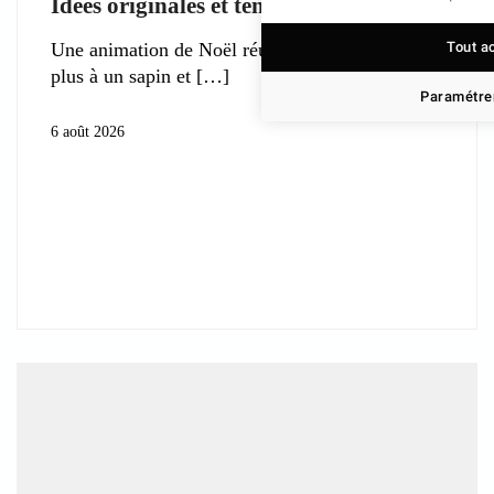
Idées originales et tendances 2026
Tout a
Une animation de Noël réussie ne se résume
plus à un sapin et
Paramétrer
6 août 2026