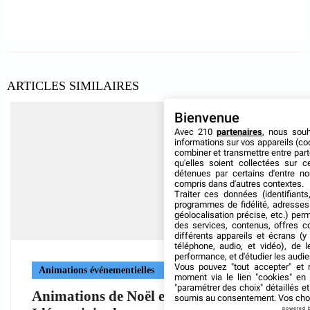
ARTICLES SIMILAIRES
Bienvenue
Avec 210
partenaires
, nous sou
informations sur vos appareils (coo
combiner et transmettre entre par
qu'elles soient collectées sur 
détenues par certains d'entre no
compris dans d'autres contextes.
Traiter ces données (identifiants
programmes de fidélité, adresses 
géolocalisation précise, etc.) per
des services, contenus, offres c
différents appareils et écrans (y
téléphone, audio, et vidéo), de l
performance, et d'étudier les audi
Vous pouvez "tout accepter" et r
Animations événementielles
moment via le lien "cookies" en
"paramétrer des choix" détaillés e
Animations de Noël en entreprise :
soumis au consentement. Vos choix
powered 