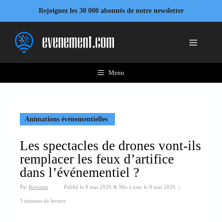
Aller
Rejoignez les 30 000 abonnés de notre newsletter
au
contenu
Menu
Menu
Animations événementielles
Les spectacles de drones vont-ils
remplacer les feux d’artifice
dans l’événementiel ?
Par
Kevunie
Publié le
8 mai 2026
&
Mis à jour le
8 mai 2026
|
3 minutes de lecture