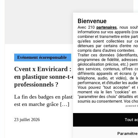
Bienvenue
Avec 210
partenaires
, nous sou
informations sur vos appareils (coo
combiner et transmettre entre par
qu'elles soient collectées sur 
détenues par certains d'entre no
compris dans d'autres contextes.
Traiter ces données (identifiants
Evénement écoresponsable
programmes de fidélité, adresses 
géolocalisation précise, etc.) per
Cvent x Enviricard : La fin des badges
des services, contenus, offres c
différents appareils et écrans (y
en plastique sonne-t-elle dans les salons
téléphone, audio, et vidéo), de l
performance, et d'étudier les audi
professionnels ?
Vous pouvez "tout accepter" et r
moment via le lien "cookies" en
La fin des badges en plastique à usage unique
"paramétrer des choix" détaillés e
soumis au consentement. Vos choix
est en marche grâce
powered 
Tout a
23 juillet 2026
Paramétrer