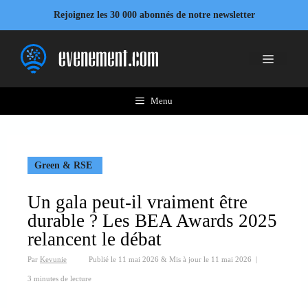
Aller
Rejoignez les 30 000 abonnés de notre newsletter
au
contenu
Menu
Menu
Green & RSE
Un gala peut-il vraiment être
durable ? Les BEA Awards 2025
relancent le débat
Par
Kevunie
Publié le
11 mai 2026
&
Mis à jour le
11 mai 2026
|
3 minutes de lecture