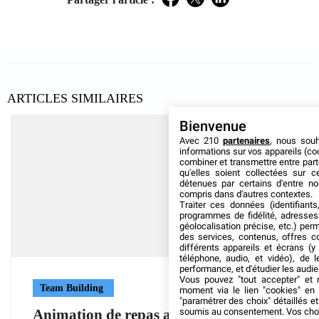
Facebook
Twitter
LinkedIn
ARTICLES SIMILAIRES
Bienvenue
Avec 210
partenaires
, nous sou
informations sur vos appareils (coo
combiner et transmettre entre par
qu'elles soient collectées sur 
détenues par certains d'entre no
compris dans d'autres contextes.
Traiter ces données (identifiants
programmes de fidélité, adresses 
géolocalisation précise, etc.) per
des services, contenus, offres c
différents appareils et écrans (y
téléphone, audio, et vidéo), de l
performance, et d'étudier les audi
Vous pouvez "tout accepter" et r
Team Building
moment via le lien "cookies" en
"paramétrer des choix" détaillés e
Animation de repas assis champêtre :
soumis au consentement. Vos choix