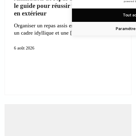
powered 
le guide pour réussir votre événement
en extérieur
Tout a
Organiser un repas assis en pleine nature offre
Paramétrer
un cadre idyllique et une
6 août 2026