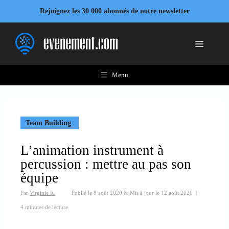
Aller
Rejoignez les 30 000 abonnés de notre newsletter
au
contenu
Menu
Menu
Team Building
L’animation instrument à
percussion : mettre au pas son
équipe
Par
Virginie R.
Publié le
8 août 2020
&
Mis à jour le
12 août 2020
|
4 minutes de lecture