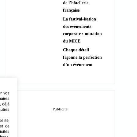
de l’hôtellerie
française
La festival-isation
des événements
corporate : mutation
du MICE
Chaque détail
façonne la perfection
d’un évènement
ur vos
naires
, déjà
autres
élité,
met de
icités