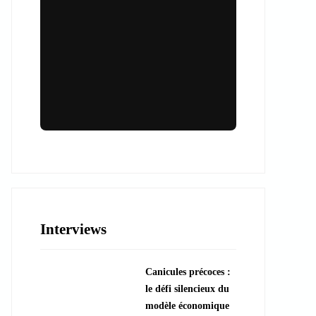
Lieux & animations pour des
événements inoubliables
Des espaces d'exception et des activités
uniques pour vos événements professionnels
ou particuliers.
Interviews
????️ Découvrir les lieux
Canicules précoces :
???? Explorer les animations
le défi silencieux du
modèle économique