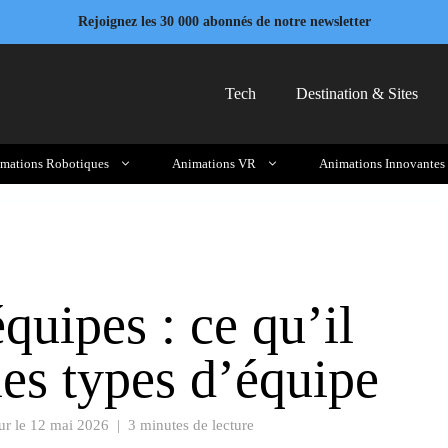
Rejoignez les 30 000 abonnés de notre newsletter
Tech
Destination & Sites
mations Robotiques
Animations VR
Animations Innovantes
quipes : ce qu’il
 les types d’équipe
ur le
12 mai 2026
|
3 minutes de lecture