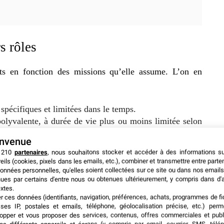
s rôles
cts en fonction des missions qu’elle assume. L’on en
spécifiques et limitées dans le temps.
polyvalente, à durée de vie plus ou moins limitée selon
e à des tâches spécifiques.
envenue
nent les directives. Elle est permanente et plus ou
 210
partenaires
, nous souhaitons stocker et accéder à des informations s
eils (cookies, pixels dans les emails, etc.), combiner et transmettre entre parte
ction. Elle est stable et permanente.
onnées personnelles, qu'elles soient collectées sur ce site ou dans nos emails
ues par certains d'entre nous ou obtenues ultérieurement, y compris dans d'
xtes.
de fonctionnement
er ces données (identifiants, navigation, préférences, achats, programmes de fid
ses IP, postales et emails, téléphone, géolocalisation précise, etc.) per
opper et vous proposer des services, contenus, offres commerciales et publ
sistance et leur fonctionnement. On les répartit ainsi en