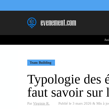
Aller
au
contenu
Ani
Team Building
Typologie des é
faut savoir sur
Par
Virginie R.
Publié le
3 mars 2026
&
Mis à jo