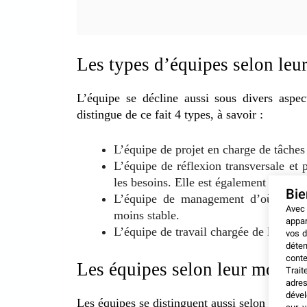
Les types d’équipes selon leur
L’équipe se décline aussi sous divers aspe
distingue de ce fait 4 types, à savoir :
L’équipe de projet en charge de tâches 
L’équipe de réflexion transversale et 
les besoins. Elle est également assigné
Bi
L’équipe de management d’où provien
Avec
moins stable.
appar
L’équipe de travail chargée de la produ
vos d
déten
conte
Les équipes selon leur mode 
Trait
adres
dével
Les équipes se distinguent aussi selon leur con