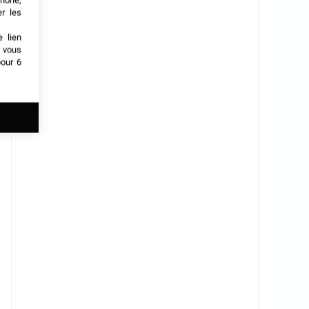
phone,
er les
e lien
t vous
our 6