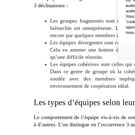
sur v
3 déclinaisons :
audio
audie
Vous 
Les groupes fragmentés sont celles q
"coo
hiérarchie est omniprésente. Les déci
oppo
mois.
encore par quelques membres éminents (
Les équipes divergentes sont celles do
Cela va amener une lenteur dans les p
qu’une difficile réussite.
Les équipes cohésives sont celles qui 
Dans ce genre de groupe où la cohés
soudée avec des membres impliqu
environnement de coopération idéal.
Les types d’équipes selon leur
Le comportement de l’équipe vis-à-vis de son
à d’autres. L’on distingue en l’occurrence 3 a