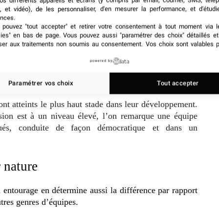
os différents appareils et écrans (y compris par email, courrier, SMS, télé
, et vidéo), de les personnaliser, d'en mesurer la performance, et d'étudi
nces.
pouvez "tout accepter" et retirer votre consentement à tout moment via l
ui ne présentent aucun signe d’interdépendance, où la
kies" en bas de page
. Vous pouvez aussi "paramétrer des choix" détaillés e
sions sont prises de façon autoritaire par le leader ou
ser aux traitements non soumis au consentement. Vos choix sont valables p
ou qui croient l’être).
powered by
nt les membres sont peu en accord, hésitants et indécis.
rises de décision et la réalisation des actions, ainsi
Paramétrer vos choix
Tout accepter
ont atteints le plus haut stade dans leur développement.
ion est à un niveau élevé, l’on remarque une équipe
és, conduite de façon démocratique et dans un
 nature
 entourage en détermine aussi la différence par rapport
utres genres d’équipes.