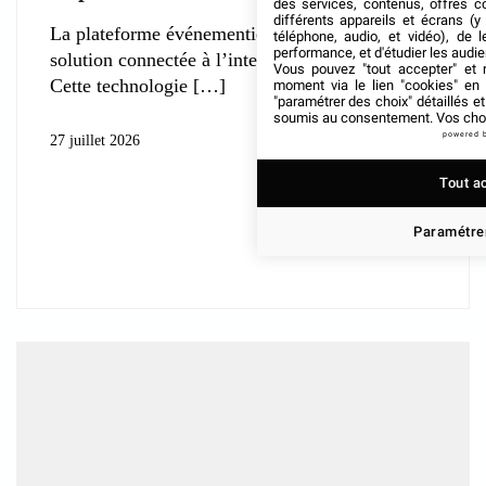
des services, contenus, offres c
différents appareils et écrans (y
La plateforme événementielle Grip déploie une
téléphone, audio, et vidéo), de l
performance, et d'étudier les audi
solution connectée à l’intelligence artificielle.
Vous pouvez "tout accepter" et r
Cette technologie
moment via le lien "cookies" en
"paramétrer des choix" détaillés e
soumis au consentement. Vos choix
powered 
27 juillet 2026
Tout a
Paramétrer