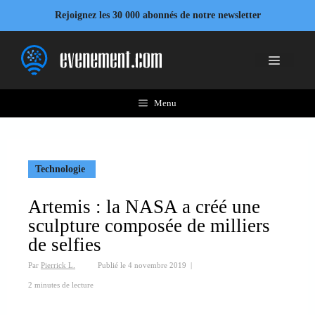
Aller
Rejoignez les 30 000 abonnés de notre newsletter
au
contenu
Menu
Menu
Technologie
Artemis : la NASA a créé une
sculpture composée de milliers
de selfies
Par
Pierrick L.
Publié le
4 novembre 2019
|
2 minutes de lecture