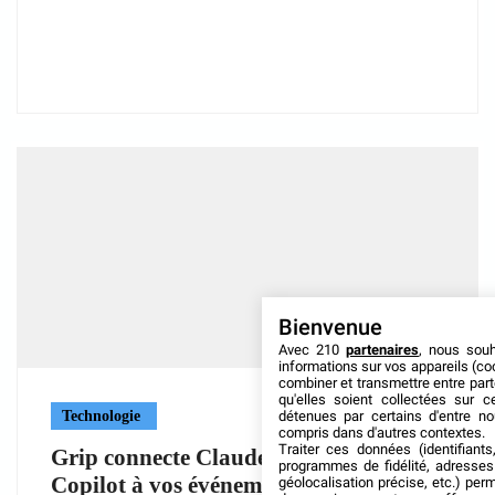
Bienvenue
Avec 210
partenaires
, nous sou
informations sur vos appareils (coo
combiner et transmettre entre par
qu'elles soient collectées sur 
détenues par certains d'entre no
Technologie
compris dans d'autres contextes.
Traiter ces données (identifiants
Grip connecte Claude, ChatGPT et
programmes de fidélité, adresses 
Copilot à vos événements
géolocalisation précise, etc.) per