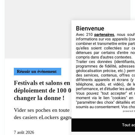
Bienvenue
Avec 210
partenaires
, nous sou
informations sur vos appareils (coo
combiner et transmettre entre par
qu'elles soient collectées sur 
détenues par certains d'entre no
compris dans d'autres contextes.
Traiter ces données (identifiants
programmes de fidélité, adresses 
géolocalisation précise, etc.) per
Réussir un événement
des services, contenus, offres c
différents appareils et écrans (y
Festivals et salons en Europe : le
téléphone, audio, et vidéo), de l
performance, et d'étudier les audi
déploiement de 100 000 eLockers va
Vous pouvez "tout accepter" et r
changer la donne !
moment via le lien "cookies" en
"paramétrer des choix" détaillés e
soumis au consentement. Vos choix
Vider ses poches en toute sécurité : la déferlante
powered 
des casiers eLockers gagne
Tout a
7 août 2026