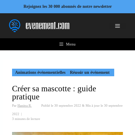
Aller
Rejoignez les 30 000 abonnés de notre newsletter
au
contenu
Menu
Menu
Animations événementielles
Réussir un événement
Créer sa mascotte : guide
pratique
Par
Hanitra R.
Publié le
30 septembre 2022
&
Mis à jour le
30 septembre
2022
|
3 minutes de lecture