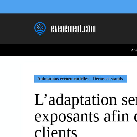
Aller
au
contenu
Ani
Animations événementielles
Décors et stands
L’adaptation ser
exposants afin 
clients