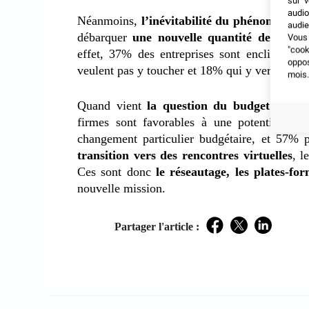
sur v
audio
Néanmoins,
l’inévitabilité du phénomène
est
audie
débarquer
une nouvelle quantité de dollar
Vous 
"coo
effet, 37% des entreprises sont enclines à
oppo
veulent pas y toucher et 18% qui y verraient p
mois.
Quand vient
la question du budget de ma
firmes sont favorables à une potentielle a
changement particulier budgétaire, et 57% 
transition vers des rencontres virtuelles
, l
Ces sont donc
le réseautage, les plates-fo
nouvelle mission.
Partager l'article :
Facebook
Twitter
LinkedIn