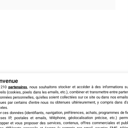
envenue
 210
partenaires
, nous souhaitons stocker et accéder à des informations s
eils (cookies, pixels dans les emails, etc.), combiner et transmettre entre parte
onnées personnelles, qu'elles soient collectées sur ce site ou dans nos emails
ues par certains d'entre nous ou obtenues ultérieurement, y compris dans d'
xtes.
er ces données (identifiants, navigation, préférences, achats, programmes de fid
ses IP, postales et emails, téléphone, géolocalisation précise, etc.) per
yer le propos
opper et vous proposer des services, contenus, offres commerciales et publ