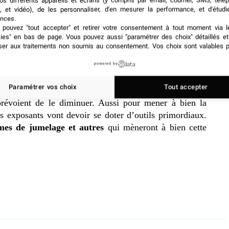
os différents appareils et écrans (y compris par email, courrier, SMS, télé
, et vidéo), de les personnaliser, d'en mesurer la performance, et d'étudi
 bien dans les esprits. Les 12 prochains mois vont voir
nces.
s, consacrée au budget marketing des sociétés
. En
pouvez "tout accepter" et retirer votre consentement à tout moment via l
kies" en bas de page
. Vous pouvez aussi "paramétrer des choix" détaillés e
 augmenter ce budget, contre 45% qui au contraire ne
ser aux traitements non soumis au consentement. Vos choix sont valables p
lutôt une baisse.
powered by
rketing pour les événements en personne
, 6% des
Paramétrer vos choix
Tout accepter
ugmentation. 37% d’entres elles ne prévoient pas de
prévoient de le diminuer. Aussi pour mener à bien la
es exposants vont devoir se doter d’outils primordiaux.
rmes de jumelage et autres
qui mèneront à bien cette