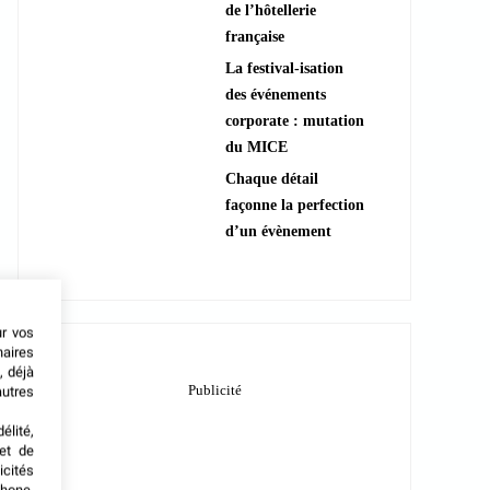
de l’hôtellerie
française
La festival-isation
des événements
corporate : mutation
du MICE
Chaque détail
façonne la perfection
d’un évènement
ur vos
naires
, déjà
autres
élité,
met de
icités