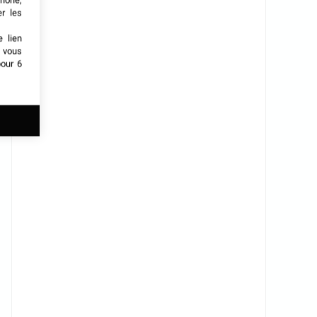
phone,
er les
e lien
t vous
our 6