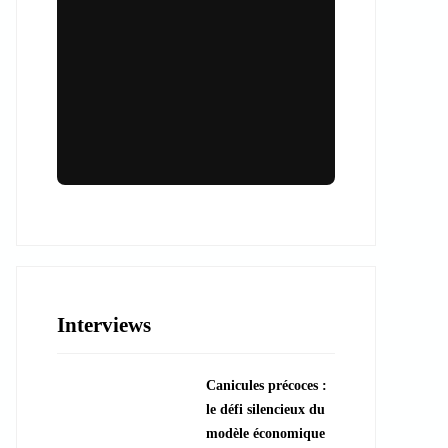
Lieux & animations pour des
événements inoubliables
Des espaces d'exception et des activités
uniques pour vos événements professionnels
ou particuliers.
Interviews
????️ Découvrir les lieux
Canicules précoces :
???? Explorer les animations
le défi silencieux du
modèle économique