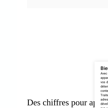
Bi
Avec
appar
vos d
déten
conte
Trait
adres
Des chiffres pour appu
dével