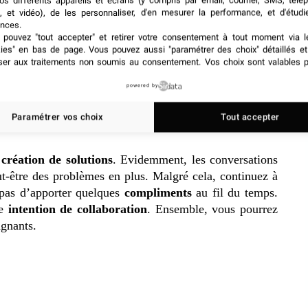
os différents appareils et écrans (y compris par email, courrier, SMS, télé
, et vidéo), de les personnaliser, d'en mesurer la performance, et d'étudi
nces.
pouvez "tout accepter" et retirer votre consentement à tout moment via l
kies" en bas de page
. Vous pouvez aussi "paramétrer des choix" détaillés e
ser aux traitements non soumis au consentement. Vos choix sont valables p
powered by
 C’est en sachant écouter que vous pourrez entamer
outil est une qualité admirable lorsque vous collaborez
Paramétrer vos choix
Tout accepter
z mieux le point de vue de votre interlocuteur
.
création de solutions
. Evidemment, les conversations
eut-être des problèmes en plus. Malgré cela, continuez à
t pas d’apporter quelques
compliments
au fil du temps.
re
intention de collaboration
. Ensemble, vous pourrez
agnants.