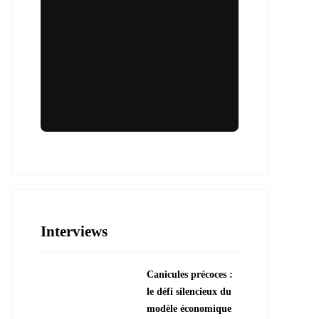
Lieux & animations pour des
événements inoubliables
Des espaces d'exception et des activités
uniques pour vos événements professionnels
ou particuliers.
Interviews
????️ Découvrir les lieux
Canicules précoces :
???? Explorer les animations
le défi silencieux du
modèle économique