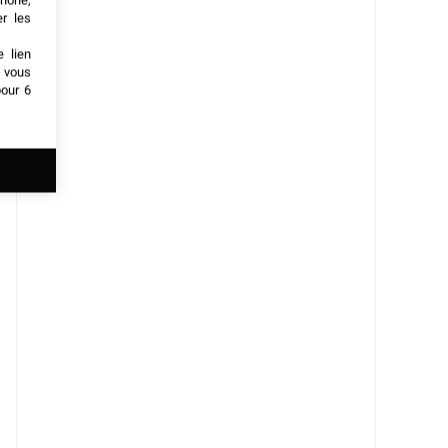
phone,
er les
e lien
t vous
our 6