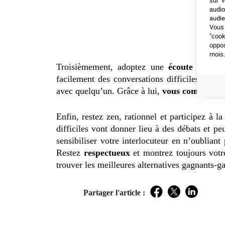
sur v
audio
audie
Vous 
"coo
oppo
mois.
Troisièmement, adoptez une
écoute active
.
facilement des conversations difficiles. Cet 
avec quelqu’un. Grâce à lui,
vous comprendre
Enfin, restez zen, rationnel et participez à la
difficiles vont donner lieu à des débats et p
sensibiliser votre interlocuteur en n’oublian
Restez
respectueux
et montrez toujours vot
trouver les meilleures alternatives gagnants-g
Partager l'article :
Facebook
Twitter
LinkedIn