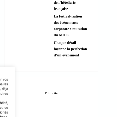
de l’hôtellerie
française
La festival-isation
des événements
corporate : mutation
du MICE
Chaque détail
façonne la perfection
d’un évènement
ur vos
naires
, déjà
autres
élité,
met de
icités