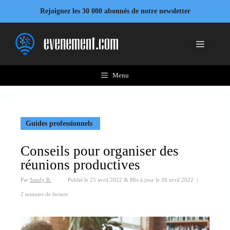
Aller
Rejoignez les 30 000 abonnés de notre newsletter
au
contenu
Menu
Menu
Guides professionnels
Conseils pour organiser des
réunions productives
Par
Sandy R.
Publié le
25 avril 2022
&
Mis à jour le
26 avril 2022
|
2 minutes de lecture