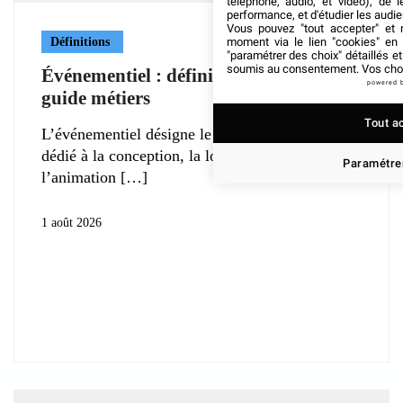
téléphone, audio, et vidéo), de l
performance, et d'étudier les audi
Vous pouvez "tout accepter" et r
Définitions
moment via le lien "cookies" en
"paramétrer des choix" détaillés e
soumis au consentement. Vos choix
Événementiel : définition, enjeux et
powered 
guide métiers
Tout a
L’événementiel désigne le secteur professionnel
dédié à la conception, la logistique et
Paramétrer
l’animation
1 août 2026