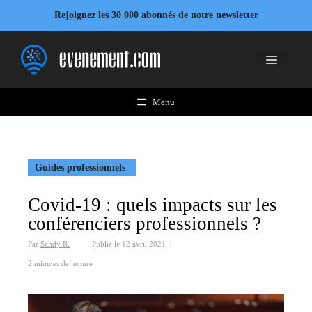
Aller
Rejoignez les 30 000 abonnés de notre newsletter
au
contenu
Menu
Menu
Guides professionnels
Covid-19 : quels impacts sur les
conférenciers professionnels ?
Par
Sandy R.
Publié le
12 avril 2021
|
2 minutes de lecture