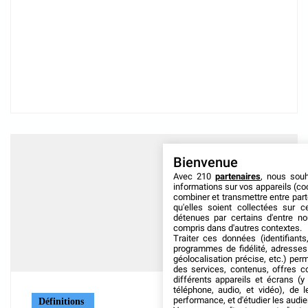
Bienvenue
Avec 210
partenaires
, nous sou
informations sur vos appareils (coo
combiner et transmettre entre par
qu'elles soient collectées sur 
détenues par certains d'entre no
compris dans d'autres contextes.
Traiter ces données (identifiants
programmes de fidélité, adresses 
géolocalisation précise, etc.) per
des services, contenus, offres c
différents appareils et écrans (y
téléphone, audio, et vidéo), de l
performance, et d'étudier les audi
Définitions