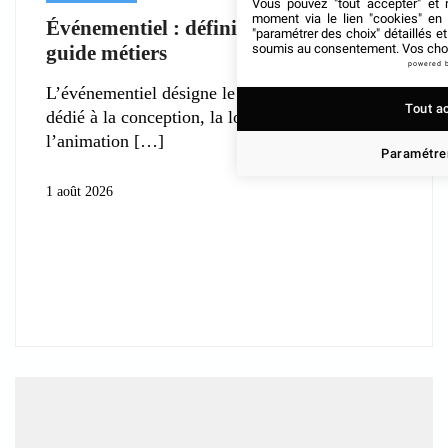
Vous pouvez "tout accepter" et r
moment via le lien "cookies" en
Événementiel : définition, enjeux et
"paramétrer des choix" détaillés e
guide métiers
soumis au consentement. Vos choix
powered 
L’événementiel désigne le secteur professionnel
Tout a
dédié à la conception, la logistique et
l’animation
Paramétrer
1 août 2026