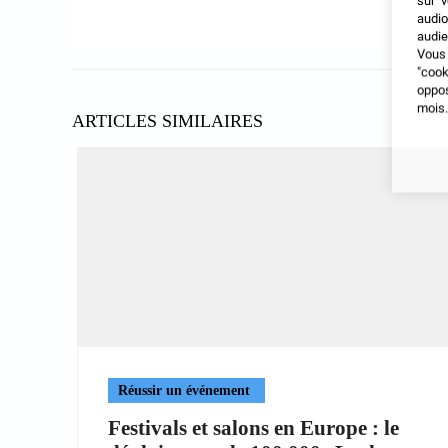
sur v
audio
audie
Vous 
"coo
oppo
mois.
ARTICLES SIMILAIRES
Réussir un événement
Festivals et salons en Europe : le