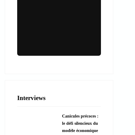
Lieux & animations pour des
événements inoubliables
Des espaces d'exception et des activités
uniques pour vos événements professionnels
ou particuliers.
Interviews
????️ Découvrir les lieux
Canicules précoces :
???? Explorer les animations
le défi silencieux du
modèle économique