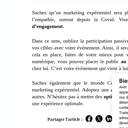
Sachez qu’un marketing expérientiel sera pl
l’empathie, surtout depuis la Covid. V
d’engagement
.
Dans ce sens, oubliez la participation passi
vos cibles avec votre événement. Ainsi, il ser
cela en place, faites de votre mieux pour 
numérique, vous pouvez placer le public
au 
chez lui. C’est votre événement qui vient à lui
Bi
Sachez également que le monde Covid req
Avec
marketing expérientiel. Adoptez une
approch
appar
autres. N’hésitez pas à mettre des
options de 
vos d
déten
une expérience optimale.
conte
Trait
adres
Partager l'article :
Facebook
Twitter
LinkedIn
dével