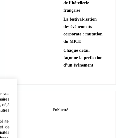
de l’hôtellerie
française
La festival-isation
des événements
corporate : mutation
du MICE
Chaque détail
façonne la perfection
d’un évènement
ur vos
naires
, déjà
autres
élité,
met de
icités