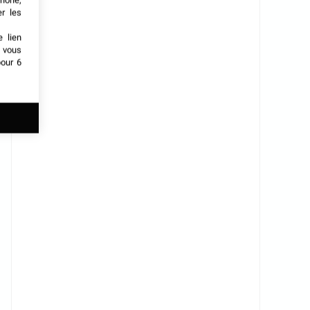
phone,
er les
e lien
t vous
our 6