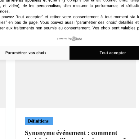
os différents appareils et écrans (y compris par email, courrier, SMS, télé
, et vidéo), de les personnaliser, d'en mesurer la performance, et d'étudi
nces.
pouvez "tout accepter" et retirer votre consentement à tout moment via l
kies" en bas de page
. Vous pouvez aussi "paramétrer des choix" détaillés e
ser aux traitements non soumis au consentement. Vos choix sont valables p
powered by
Paramétrer vos choix
Tout accepter
Définitions
Synonyme événement : comment