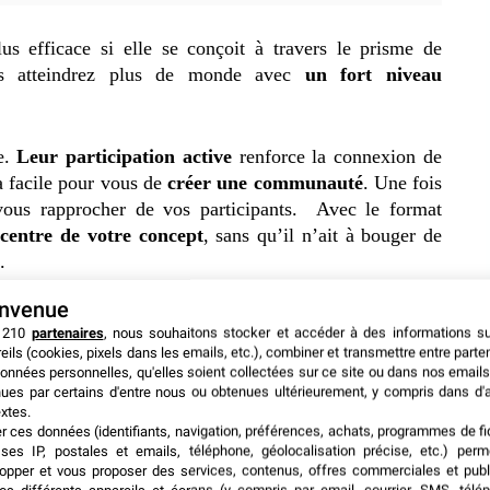
us efficace si elle se conçoit à travers le prisme de
ous atteindrez plus de monde avec
un fort niveau
ve.
Leur participation active
renforce la connexion de
a facile pour vous de
créer une communauté
.
Une fois
vous rapprocher de vos participants. Avec le format
centre de votre concept
, sans qu’il n’ait à bouger de
.
envenue
uiert une
grande flexibilité
, surtout en matière de
 210
partenaires
, nous souhaitons stocker et accéder à des informations s
e à 360 °
pour créer un concept qui se démarque des
eils (cookies, pixels dans les emails, etc.), combiner et transmettre entre parte
personnalisation
à disposition de vos participants pour
onnées personnelles, qu'elles soient collectées sur ce site ou dans nos emails
ues par certains d'entre nous ou obtenues ultérieurement, y compris dans d'
xtes.
er ces données (identifiants, navigation, préférences, achats, programmes de fid
ses IP, postales et emails, téléphone, géolocalisation précise, etc.) per
opper et vous proposer des services, contenus, offres commerciales et publ