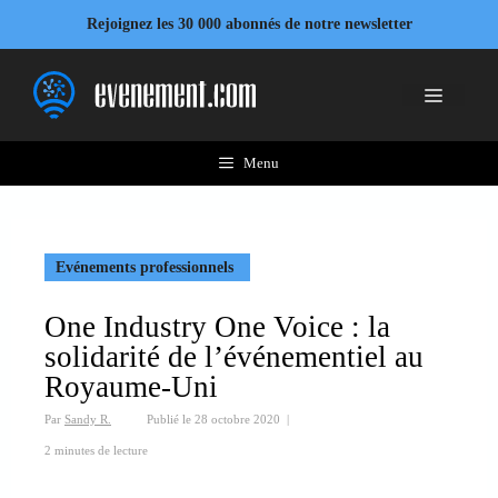
Aller
Rejoignez les 30 000 abonnés de notre newsletter
au
contenu
Menu
Menu
Evénements professionnels
One Industry One Voice : la
solidarité de l’événementiel au
Royaume-Uni
Par
Sandy R.
Publié le
28 octobre 2020
|
2 minutes de lecture