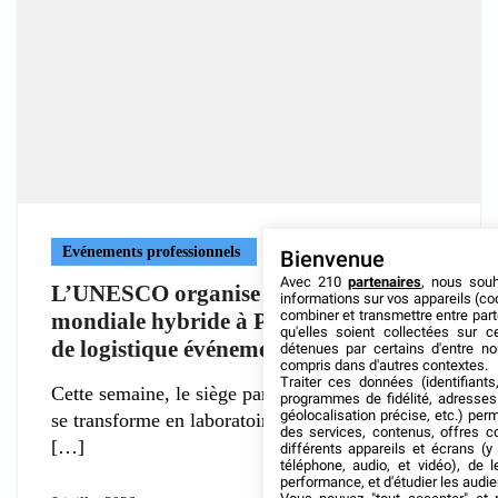
Evénements professionnels
Bienvenue
Avec 210
partenaires
, nous sou
L’UNESCO organise une conférence
informations sur vos appareils (coo
combiner et transmettre entre par
mondiale hybride à Paris : une leçon
qu'elles soient collectées sur 
de logistique événementielle
détenues par certains d'entre no
compris dans d'autres contextes.
Traiter ces données (identifiants
Cette semaine, le siège parisien de l’UNESCO
programmes de fidélité, adresses 
géolocalisation précise, etc.) per
se transforme en laboratoire grandeur nature
des services, contenus, offres c
différents appareils et écrans (y
téléphone, audio, et vidéo), de l
performance, et d'étudier les audi