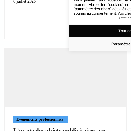
Vous pouvez "tout accepter" et r
8 juillet 2026
moment via le lien "cookies" en
"paramétrer des choix" détaillés e
soumis au consentement. Vos choix
powered 
Tout a
Paramétrer
Evénements professionnels
L’usage des objets publicitaires, un