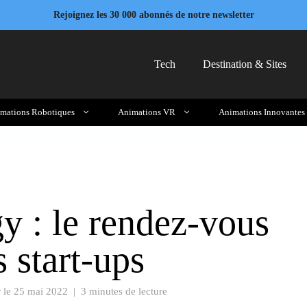
Rejoignez les 30 000 abonnés de notre newsletter
Tech
Destination & Sites
mations Robotiques
Animations VR
Animations Innovantes
y : le rendez-vous
s start-ups
r le
25 mai 2022
|
3 minutes de lecture