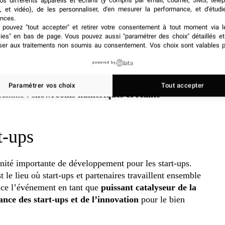
os différents appareils et écrans (y compris par email, courrier, SMS, télé
u salon. C’est là où les idées rencontrent la réalité.
, et vidéo), de les personnaliser, d'en mesurer la performance, et d'étudi
nces.
omme la robotique, la foodtech, la mobilité, la
pouvez "tout accepter" et retirer votre consentement à tout moment via l
s prometteurs pour
susciter les échanges et favoriser la
kies" en bas de page
. Vous pouvez aussi "paramétrer des choix" détaillés e
ser aux traitements non soumis au consentement. Vos choix sont valables p
powered by
 juin, Viva Technology mettra l’accent sur les
t : le
metaverse
. Ce nouvel environnement concerne
Paramétrer vos choix
Tout accepter
ogramme :
showrooms numériques et réalité
t-ups
nité importante de développement pour les start-ups.
le lieu où start-ups et partenaires travaillent ensemble
lace l’événement en tant que
puissant catalyseur de la
ance des start-ups et de l’innovation
pour le bien