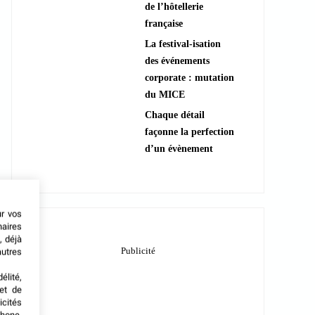
de l’hôtellerie
française
La festival-isation
des événements
corporate : mutation
du MICE
Chaque détail
façonne la perfection
d’un évènement
ur vos
naires
, déjà
autres
élité,
met de
icités