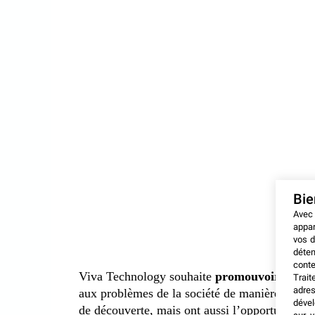
Bi
Avec
appar
vos d
déten
conte
Viva Technology souhaite
promouvoir les me
Trait
adres
aux problèmes de la société de manière invent
dével
de découverte, mais ont aussi l’opportunité de