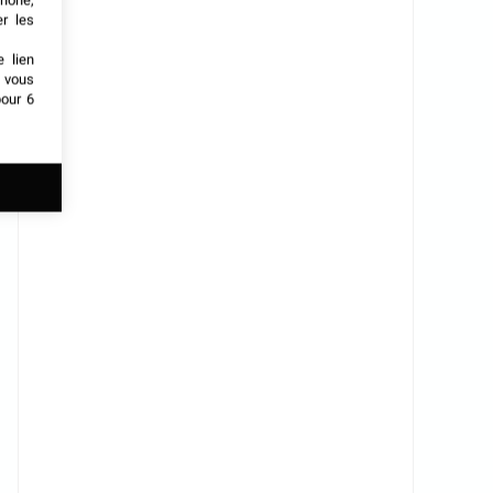
phone,
er les
e lien
t vous
our 6