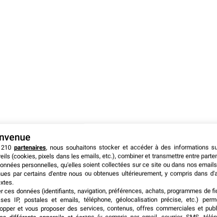
envenue
 210
partenaires
, nous souhaitons stocker et accéder à des informations s
eils (cookies, pixels dans les emails, etc.), combiner et transmettre entre parte
onnées personnelles, qu'elles soient collectées sur ce site ou dans nos emails
ues par certains d'entre nous ou obtenues ultérieurement, y compris dans d'
xtes.
illeures innovations du monde entier
qui répondent
er ces données (identifiants, navigation, préférences, achats, programmes de fid
ses IP, postales et emails, téléphone, géolocalisation précise, etc.) per
ive et ambitieuse. Les visiteurs vivent donc un moment
opper et vous proposer des services, contenus, offres commerciales et publ
 les
expérimenter immédiatement
. C’est d’ailleurs la