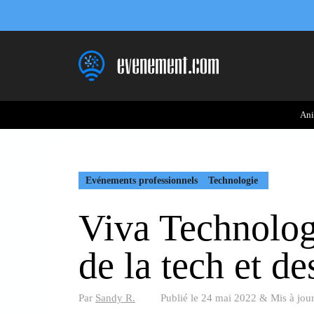
Aller
au
contenu
Ani
Evénements professionnels
Technologie
Viva Technolog
de la tech et de
Par
Sandy R.
Publié le
24 mai 2022
&
Mis à jou