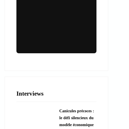
Lieux & animations pour des
événements inoubliables
Des espaces d'exception et des activités
uniques pour vos événements professionnels
ou particuliers.
Interviews
????️ Découvrir les lieux
Canicules précoces :
???? Explorer les animations
le défi silencieux du
modèle économique