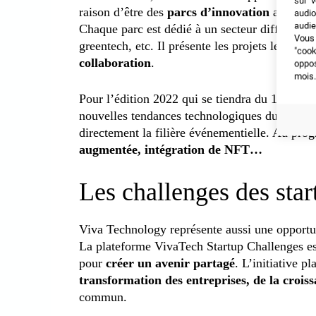
sur v
raison d’être des
parcs d’innovation
au sein d
audio
audie
Chaque parc est dédié à un secteur différent c
Vous 
greentech, etc. Il présente les projets les plu
"coo
collaboration
.
oppo
mois.
Pour l’édition 2022 qui se tiendra du 15 au 18
nouvelles tendances technologiques du momen
directement la filière événementielle. Au pr
augmentée, intégration de NFT…
Les challenges des star
Viva Technology représente aussi une opportu
La plateforme VivaTech Startup Challenges est 
pour
créer un avenir partagé
. L’initiative p
transformation des entreprises, de la croiss
commun.